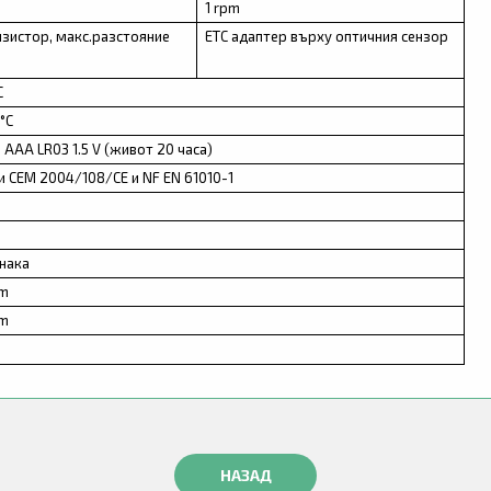
1 rpm
зистор, макс.разстояние
ETC адаптер върху оптичния сензор
C
°C
 AAA LR03 1.5 V (живот 20 часа)
 CEM 2004/108/CE и NF EN 61010-1
знака
mm
mm
НАЗАД