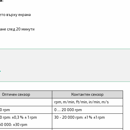
и:
ето върху екрана
ане след 20 минути
Оптичен сензор
Контактен сензор
rpm, m/min, ft/min, in/min, m/s
00 rpm
0 … 20 000 rpm
0 rpm: ±0,3 % ± 1 rpm
30 - 20 000 rpm: ±1 % ±1 rpm
 60 000: ±30 rpm