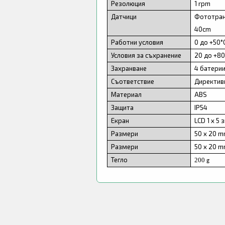
Резолюция
1 rpm
Датчици
Фототран
40cm
Работни условия
0 до +50°
Условия за съхранение
20 до +80
Захранване
4 батерии
Съответствие
Директиви
Материал
ABS
Защита
IP54
Екран
LCD 1 x 5 
Размери
50 x 20 
Размери
50 x 20 
Тегло
200
g