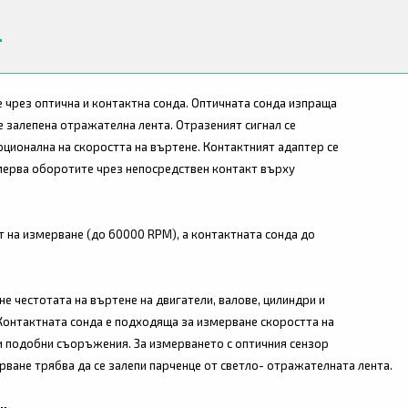
чрез оптична и контактна сонда. Оптичната сонда изпраща
е залепена отражателна лента. Отразеният сигнал се
ционална на скоростта на въртене. Контактният адаптер се
мерва оборотите чрез непосредствен контакт върху
 на измерване (до 60000 RPM), а контактната сонда до
е честотата на въртене на двигатели, валове, цилиндри и
Контактната сонда е подходяща за измерване скоростта на
и подобни съоръжения. За измерването с оптичния сензор
ване трябва да се залепи парченце от светло- отражателната лента.