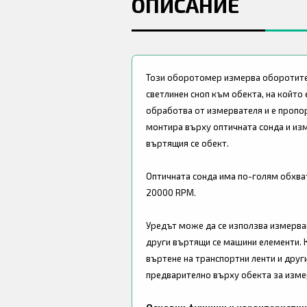
ОПИСАНИЕ
Този оборотомер измерва оборотите 
светлинен сноп към обекта, на който 
обработва от измервателя и е пропор
монтира върху оптичната сонда и из
въртящия се обект.
Оптичната сонда има по-голям обхват
20000 RPM.
Уредът може да се използва измерван
други въртящи се машини елементи. 
въртене на транспортни ленти и друг
предварително върху обекта за измер