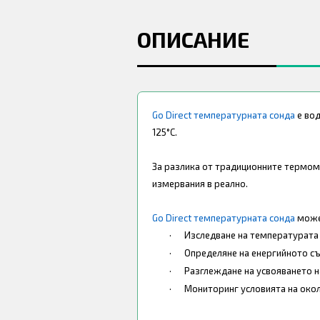
ОПИСАНИЕ
Go Direct температурната сонда
е вод
125°C.
За разлика от традиционните термо
измервания в реално.
Go Direct температурната сонда
може 
·
Изследване на температурата 
·
Определяне на енергийното с
·
Разглеждане на усвояването н
·
Мониторинг условията на окол