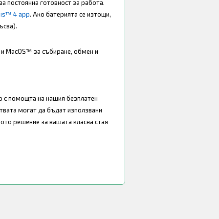
ва постоянна готовност за работа.
sis™ 4 app
. Ако батерията се изтощи,
ъсва).
и MacOS™ за събиране, обмен и
р с помощта на нашия безплатен
твата могат да бъдат използвани
рото решение за вашата класна стая