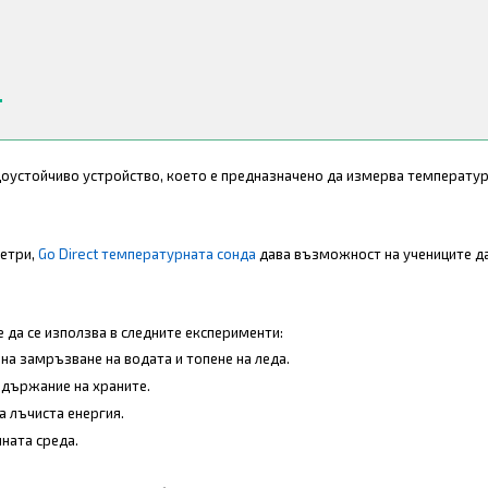
оустойчиво устройство, което е предназначено да измерва температура
метри,
Go Direct температурната сонда
дава възможност на учениците д
да се използва в следните експерименти:
на замръзване на водата и топене на леда.
ъдържание на храните.
а лъчиста енергия.
ната среда.