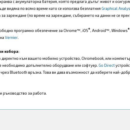
ахранва с акумулаторна батерия, която предлага дълъг живот и осигуря
ъде видяна по всяко време като се използва безплатния
Graphical Analy
за зареждане (по време на зареждане, събирането на данни не се прек
®
®
ободно програмно обезпечение за Chrome™, iOS
, Android™, Windows
 на
Vernier
.
и избора:
а директно към вашето мобилно устройство, Chromebook, или компютъ
е е необходимо допълнително оборудване или софтуер.
Go Direct
устройс
чрез Bluetooth връзка. Това ви дава възможност да изберете най-доб
 и ръководство за работа.