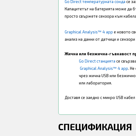
Go Direct температурната сонда
се з
Капацитетът на батерията може да б
просто свържете сензора към кабела 
Graphical Analysis™ 4 app
е новото св
анализ на данни от датчици и сензори
Жична или безжична-гъвкавост пр
Go Direct станцията
се свързв
Graphical Analysis™ 4 app
. Н
чрез жична USB или безжично 
или лаборатория.
Доставя се заедно с микро USB кабел
СПЕЦИФИКАЦИЯ