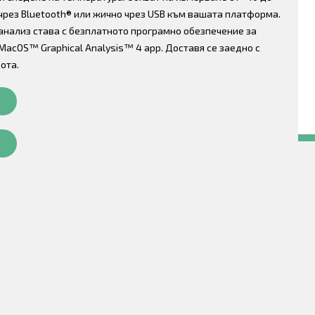
 чрез Bluetooth® или жично чрез USB към вашата платформа.
 анализ става с безплатното програмно обезпечение за
MacOS™ Graphical Analysis™ 4 app. Доставя се заедно с
ота.