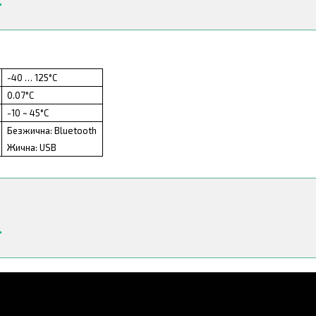
-40 … 125°C
0.07°C
-10
~
45°C
Безжична: Bluetooth
Жична: USB