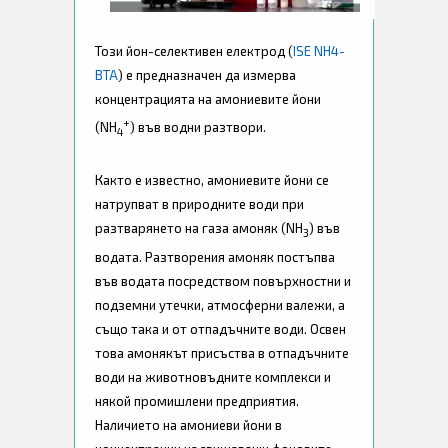
Този йон-селективен електрод (
ISE
NH4
-
BTA
) е предназначен да измерва
концентрацията на амониевите йони
+
(N
H
) във водни разтвори.
4
Както е известно, амониевите йони се
натрупват в природните води при
разтварянето на газа амоняк (NH
) във
3
водата. Разтворения амоняк постъпва
във водата посредством повърхностни и
подземни утечки, атмосферни валежи, а
също така и от отпадъчните води. Освен
това амонякът присъства в отпадъчните
води на животновъдните комплекси и
някой промишлени предприятия.
Наличието на амониеви йони в