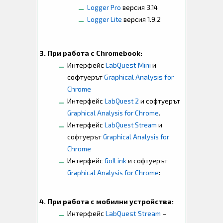
Logger Pro
версия 3.14
Logger Lite
версия 1.9.2
При работа с Chromebook:
Интерфейс
LabQuest Mini
и
софтуерът
Graphical Analysis for
Chrome
Интерфейс
LabQuest 2
и софтуерът
Graphical Analysis for Chrome
.
Интерфейс
LabQuest Stream
и
софтуерът
Graphical Analysis for
Chrome
Интерфейс
Go!Link
и софтуерът
Graphical Analysis for Chrome
:
При работа с мобилни устройства:
Интерфейс
LabQuest Stream
–