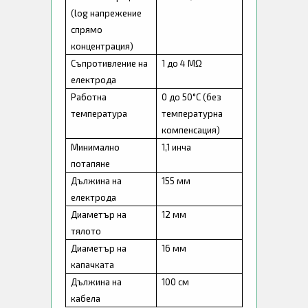
(log напрежение
спрямо
концентрация)
Съпротивление на
1 до 4 MΩ
електрода
Работна
0 до 50°C (без
температура
температурна
компенсация)
Минимално
1,1 инча
потапяне
Дължина на
155 мм
електрода
Диаметър на
12 мм
тялото
Диаметър на
16 мм
капачката
Дължина на
100 см
кабела