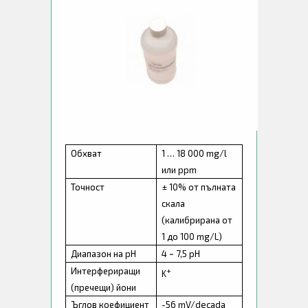
Обхват
1 … 18 000 mg/l
или ppm
Точност
± 10% от пълната
скала
(калибрирана от
1 до 100 mg/L)
Диапазон на рН
4
~
7,5 рН
Интерфериращи
+
K
(пречещи) йони
Ъглов коефициент
-56 mV/
decada