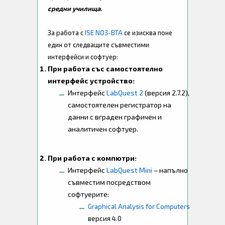
средни училища.
За работа с
ISE NO3-BTA
се изисква поне
един от следващите съвместими
интерфейси и софтуер:
При работа със самостоятелно
интерфейс устройство:
Интерфейс
LabQuest 2
(версия 2.7.2),
самостоятелен регистратор на
данни с вграден графичен и
аналитичен софтуер.
При работа с компютри:
Интерфейс
LabQuest Mini
– напълно
съвместим посредством
софтуерите:
Graphical Analysis for Computers
версия 4.0