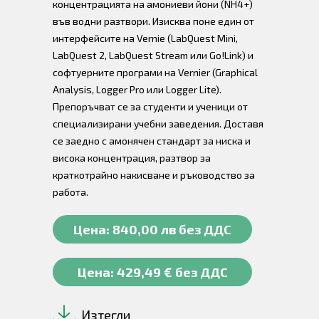
концентрацията на амониеви йони (NH4+)
във водни разтвори. Изисква поне един от
интерфейсите на Vernie (LabQuest Mini,
LabQuest 2, LabQuest Stream или Go!Link) и
софтуерните програми на Vernier (Graphical
Analysis, Logger Pro или Logger Lite).
Препоръчват се за студенти и ученици от
специализирани учебни заведения. Доставя
се заедно с амонячен стандарт за ниска и
висока концентрация, разтвор за
краткотрайно накисване и ръководство за
работа.
Цена: 840,00 лв без ДДС
Цена: 429,49 € без ДДС
Изтегли