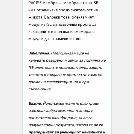
PVC ISE мембрани, мембраната на ISE
има ограничена продължителност на
живота. Въпреки това, сменяемият
модул на ISE ви позволява просто да
изхвърлите използвания мембранен
модул и да го замените с нов.
Забележка
: Препоръчваме да не
купувате резервни модули за подмяна на
ISE електродите предварително, защото
тяхното изтощаване протича не само по
време на експлоатация, но и при
съхранение.
Важно
: Йоно-селективните електроди
изискват добра химична техника и
внимателно калибриране, за да се
получат точни резултати, затова те
не се
препоръчват за ученици от началните и