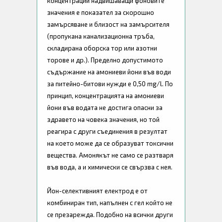
концентрации надвишаващи фоновите
значения е показател за скорошно
замърсяване и близост на замърсителя
(пропукана канализационна тръба,
складирана оборска тор или азотни
торове и др.). Пределно допустимото
съдържание на амониеви йони във води
за питейно-битови нужди е 0,50 mg/l. По
принцип, концентрацията на амониеви
йони във водата не достига опасни за
здравето на човека значения, но той
реагира с други съединения в резултат
на което може да се образуват токсични
вещества. Амонякът не само се разтваря
във вода, а и химически се свързва с нея.
Йон-селективният електрод е от
комбиниран тип, напълнен с гел който не
се презарежда. Подобно на всички други