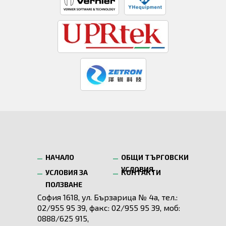
НАЧАЛО
ОБЩИ ТЪРГОВСКИ
УСЛОВИЯ
УСЛОВИЯ ЗА
КОНТАКТИ
ПОЛЗВАНЕ
София 1618, ул. Бързарица № 4а, тел.:
02/955 95 39, факс: 02/955 95 39, моб:
0888/625 915,