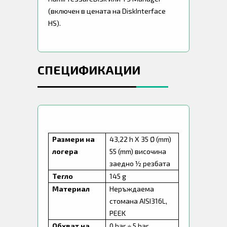
(включен в цената на DiskInterface
HS).
СПЕЦИФИКАЦИИ
Размери на
43,22 h X 35 Ø (mm)
логера
55 (mm) височина
заедно ½ резбата
Тегло
145 g
Материал
Неръждаема
стомана AISI316L,
PEEK
Обхват на
0 bar ÷ 5 bar