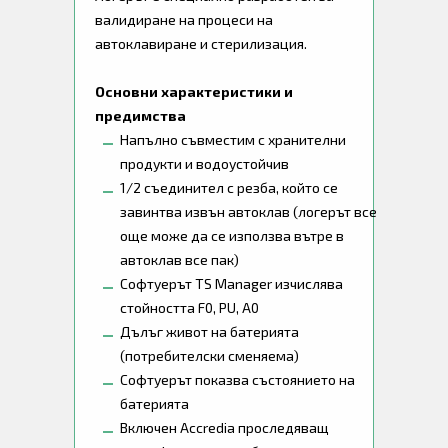
валидиране на процеси на
автоклавиране и стерилизация.
Основни характеристики и
предимства
Напълно съвместим с хранителни
продукти и водоустойчив
1/2 съединител с резба, който се
завинтва извън автоклав (логерът все
още може да се използва вътре в
автоклав все пак)
Софтуерът TS Manager изчислява
стойността F0, PU, A0
Дълъг живот на батерията
(потребителски сменяема)
Софтуерът показва състоянието на
батерията
Включен Accredia проследяващ