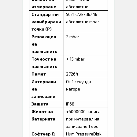
измерване
абсолютни
Стандартни
50/1k/2k/3k/4k
калибрирани
абсолютни mbar
точки (Р)
Резолюция
2 mbar
на
налягането
Точност на
± 15 mbar
налягането
Памет
27264
Интервали
От 1 секунда
на
нагоре
записване
Защита
IP68
Живот на
+6000000 записа
батерията
при интервал на
записване 1 sec
Софтуер &
HumiPressureDisk,