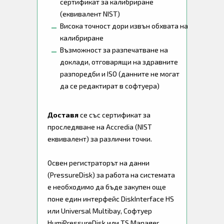
сертификат за калибриране
(еквивалент NIST)
Висока точност дори извън обхвата на
калибриране
Възможност за разпечатване на
доклади, отговарящи на здравните
разпоредби и ISO (данните не могат
да се редактират в софтуера)
Доставя
се със сертификат за
проследяване на Accredia (NIST
еквивалент) за различни точки.
Освен регистраторът на данни
(PressureDisk) за работа на системата
е необходимо да бъде закупен още
поне един интерфейс DiskInterface HS
или Universal Multibay, Софтуер
HumiPressureDisk или TS Manager