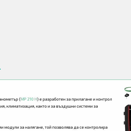
анометър (
MP 210 H
) е разработен за прилагане и контрол
ия, климатизация, както и за въздушни системи за
и модули за налягане, той позволява да се контролира