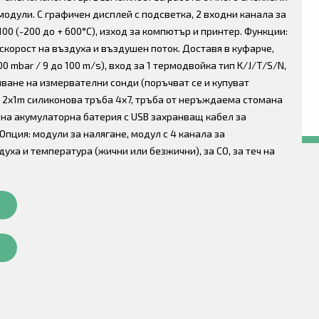
одули. С графичен дисплей с подсветка, 2 входни канала за
0 (-200 до + 600°C), изход за компютър и принтер. Функции:
скорост на въздуха и въздушен поток. Доставя в куфарче,
0 mbar / 9 до 100 m/s), вход за 1 термодвойка тип K/J/T/S/N,
ючване на измервателни сонди (поръчват се и купуват
, 2x1m силиконова тръба 4x7, тръба от неръждаема стомана
нна акумулаторна батерия с USB захранващ кабел за
Опция: модули за налягане, модул с 4 канала за
уха и температура (жични или безжични), за CO, за теч на