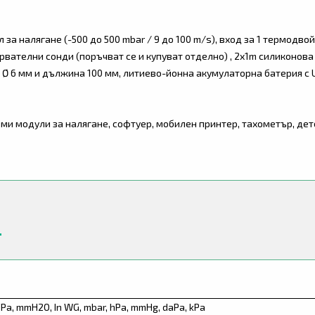
 за налягане (-500 до 500 mbar / 9 до 100 m/s), вход за 1 термодвойк
рвателни сонди (поръчват се и купуват отделно) , 2x1m силиконова
 Ø 6 мм и дължина 100 мм, литиево-йонна акумулаторна батерия с 
и модули за налягане, софтуер, мобилен принтер, тахометър, детек
Pa, mmH2O, In WG, mbar, hPa, mmHg, daPa, kPa