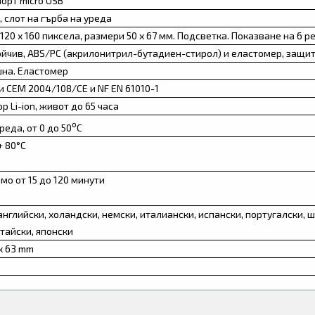
порт micro USB
 слот на гърба на уреда
120 х 160 пиксела, размери 50 х 67 мм. Подсветка. Показване на 6 р
йчив, АВS/PC (акрилонитрил-бутадиен-стирол) и еластомер, защит
шна. Еластомер
 CEM 2004/108/CE и NF EN 61010-1
р Li-ion, живот до 65 часа
о
реда, от 0 до 50
С
+ 80°С
мо от 15 до 120 минути
английски, холандски, немски, италиански, испански, португалски, 
итайски, японски
 х 63 mm