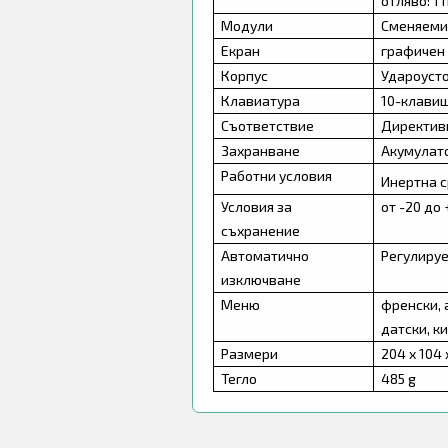
отляво: 1 
Модули
Сменяеми,
Екран
графичен 
Корпус
Удароусто
Клавиатура
10-клави
Съответствие
Директиви
Захранване
Акумулато
Работни условия
Инертна с
Условия за
от -20 до 
съхранение
Автоматично
Регулируе
изключване
Меню
френски, 
датски, к
Размери
204 х 104
Тегло
485 g