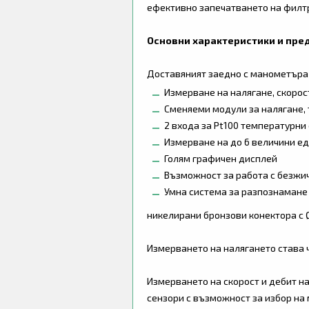
ефективно запечатването на филтр
Основни характеристики и пре
Доставяният заедно с манометъра
Измерване на налягане, скорос
Сменяеми модули за налягане,
2 входа за Pt100 температурни 
Измерване на до 6 величини е
Голям графичен дисплей
Възможност за работа с безжи
Умна система за разпознамане
никелирани бронзови конектора с 
Измерването на налягането става 
Измерването на скорост и дебит н
сензори с възможност за избор на