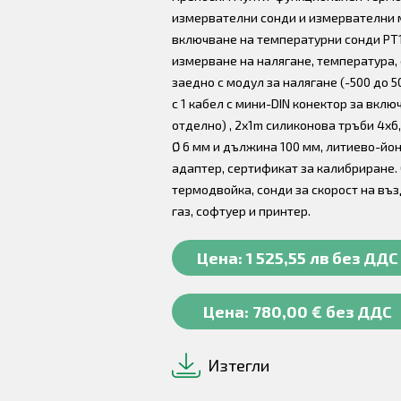
измервателни сонди и измервателни м
включване на температурни сонди PT10
измерване на налягане, температура, 
заедно с модул за налягане (-500 до 50
с 1 кабел с мини-DIN конектор за вкл
отделно) , 2x1m силиконова тръби 4x6
Ø 6 мм и дължина 100 мм, литиево-йо
адаптер, сертификат за калибриране. 
термодвойка, сонди за скорост на възд
газ, софтуер и принтер.
Цена: 1 525,55 лв без ДДС
Цена: 780,00 € без ДДС
Изтегли