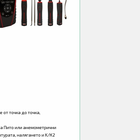
 от точка до точка,
 на Пито или анемометрични
турата, налягането и K/К2