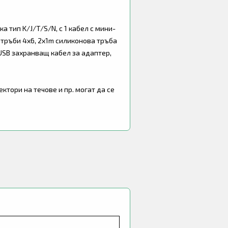
а тип K/J/T/S/N, с 1 кабел с мини-
 тръби 4x6, 2x1m силиконова тръба
USB захранващ кабел за адаптер,
тори на течове и пр. могат да се