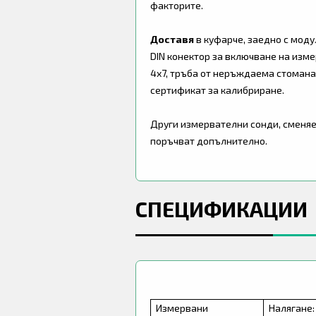
факторите.
Доставя
в куфарче, заедно с модул
DIN конектор за включване на изме
4x7, тръба от неръждаема стомана
сертификат за калибриране.
Други измервателни сонди, сменяем
поръчват допълнително.
СПЕЦИФИКАЦИИ
Измервани
Налягане: 