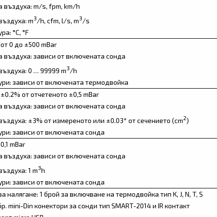
а въздуха: m/s, fpm, km/h
3
3
въздуха: m
/h, cfm, l/s, m
/s
а: °C, °F
 от 0 до ±500 mBar
а въздуха: зависи от включената сонда
3
въздуха: 0 … 99999 m
/h
ри: зависи от включената термодвойка
 ±0.2% от отчетеното ±0,5 mBar
а въздуха: зависи от включената сонда
2
въздуха: ±3% от измереното или ±0.03* от сечението (cm
)
ри: зависи от включената сонда
0,1 mBar
а въздуха: зависи от включената сонда
3
въздуха: 1 m
h
ри: зависи от включената сонда
а налягане: 1 брой за включване на термодвойка тип K, J, N, T, S
бр. mini-Din конектори за сонди тип SMART-2014 и IR контакт