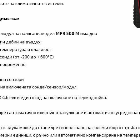
ите за климатичните системи.
димства:
 модул за налягане, модел
MPR 500 М
има два
т и дебин на въздух
 температура и влажност
сонди (от -200 до + 600°С)
дновременно
чни сензори
 на включената сонда/сензор/модул.
Ø 4.6 mm и един вход за включване на термодвойка.
чрез автоматично или ръчно зануляване и автоматично усредняване
а въздуха може да стане чрез използване на голям избор от тръба
 мерни единици, с ръчно или автоматично компенсиране на темпера