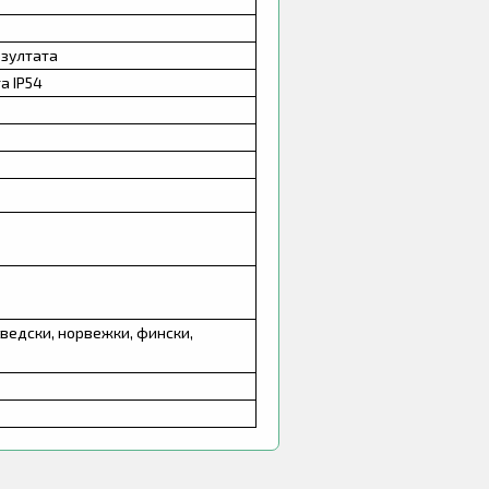
езултата
а IР54
шведски, норвежки, фински,