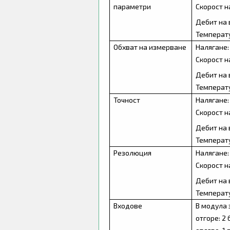
параметри
Скорост н
Дебит на 
Температур
Обхват на измерване
Налягане:
Скорост н
Дебит на 
Температу
Точност
Налягане:
Скорост н
Дебит на 
Температу
Резолюция
Налягане: 
Скорост н
Дебит на 
Температу
Входове
В модула з
отгоре: 2 