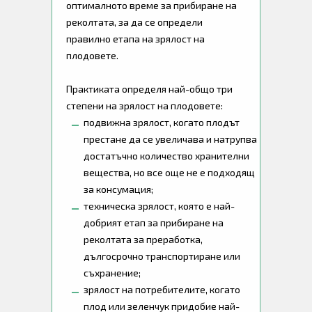
оптималното време за прибиране на
реколтата, за да се определи
правилно етапа на зрялост на
плодовете.
Практиката определя най-общо три
степени на зрялост на плодовете:
подвижна зрялост, когато плодът
престане да се увеличава и натрупва
достатъчно количество хранителни
вещества, но все още не е подходящ
за консумация;
техническа зрялост, която е най-
добрият етап за прибиране на
реколтата за преработка,
дългосрочно транспортиране или
съхранение;
зрялост на потребителите, когато
плод или зеленчук придобие най-