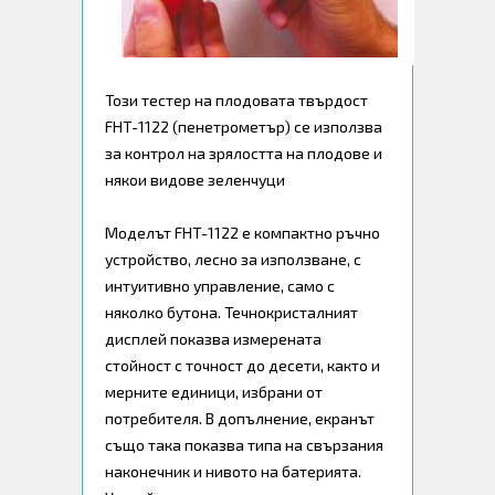
Този тестер на плодовата твърдост
FHT-1122 (пенетрометър) се използва
за контрол на зрялостта на плодове и
някои видове зеленчуци
Моделът FHT-1122 е компактно ръчно
устройство, лесно за използване, с
интуитивно управление, само с
няколко бутона. Течнокристалният
дисплей показва измерената
стойност с точност до десети, както и
мерните единици, избрани от
потребителя. В допълнение, екранът
също така показва типа на свързания
наконечник и нивото на батерията.