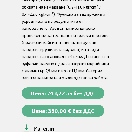
обхвата на измерване (0.2~11.0 kgf/cm² /
0.4~22.0 kgf/cm²). Функция за задържане и
усредняване на резултатите от
измерването. Уредът намира широко
приложение за тестване на големи плодове
(праскови, кайсии, пъпеши, цитрусови
плодове, круши, ябълки, киви) и твърди
плодове, като авокадо, ябълки. Доставя се в
куфарче, заедно с два сензорни накрайници
с диаметър 7,9 мм и връх 11,1 мм, батерии,
каишка за китката и ръководство за работа.
Цена: 743,22 лв без ДДС
Цена: 380,00 € без ДДС
Изтегли