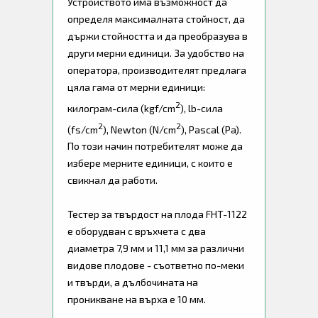
Устройството има възможност да
определя максималната стойност, да
държи стойността и да преобразува в
други мерни единици. За удобство на
оператора, производителят предлага
цяла гама от мерни единици:
2
килограм-сила (kgf/cm
), lb-сила
2
2
(fs/cm
), Newton (N/cm
), Pascal (Pa).
По този начин потребителят може да
избере мерните единици, с които е
свикнал да работи.
Тестер за твърдост на плода FHT-1122
е оборудван с връхчета с два
диаметра 7,9 мм и 11,1 мм за различни
видове плодове - съответно по-меки
и твърди, а дълбочината на
проникване на върха е 10 мм.