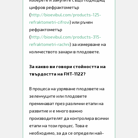
цифров рефрактометър
(
http://bioevibul.com/products-125-
refraktometri-cifrovi
) или ръчен
рефрактометър
(
http://bioevibul.com/products-315-
refraktometri-rachni
) за измерване на
количеството захари в плодовете.
За какво ви говори стойността на
твърдостта на FHT-1122?
В процеса на узряване плодовете на
зеленчуците или плодовете
преминават през различни етапи на
развитие и е много важно
производителят да контролира всички
етапи на този процес. Това е
необходимо, за да се определи най-