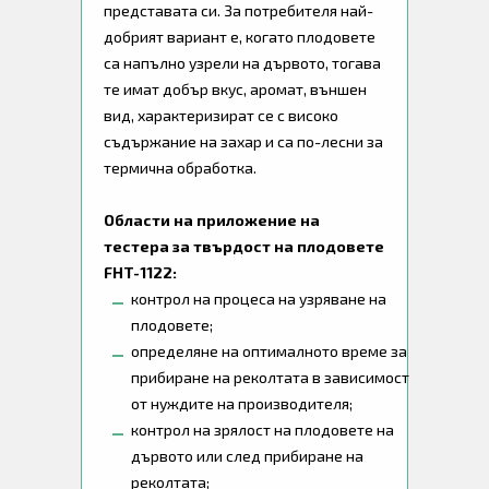
представата си. За потребителя най-
добрият вариант е, когато плодовете
са напълно узрели на дървото, тогава
те имат добър вкус, аромат, външен
вид, характеризират се с високо
съдържание на захар и са по-лесни за
термична обработка.
Области на приложение на
тестера за твърдост на плодовете
FHT-1122:
контрол на процеса на узряване на
плодовете;
определяне на оптималното време за
прибиране на реколтата в зависимост
от нуждите на производителя;
контрол на зрялост на плодовете на
дървото или след прибиране на
реколтата;