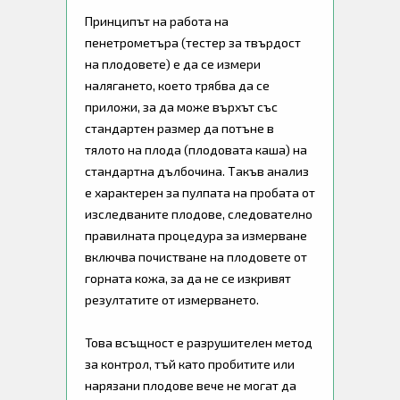
Принципът на работа на
пенетрометъра (тестер за твърдост
на плодовете) е да се измери
налягането, което трябва да се
приложи, за да може върхът със
стандартен размер да потъне в
тялото на плода (плодовата каша) на
стандартна дълбочина. Такъв анализ
е характерен за пулпата на пробата от
изследваните плодове, следователно
правилната процедура за измерване
включва почистване на плодовете от
горната кожа, за да не се изкривят
резултатите от измерването.
Това всъщност е разрушителен метод
за контрол, тъй като пробитите или
нарязани плодове вече не могат да