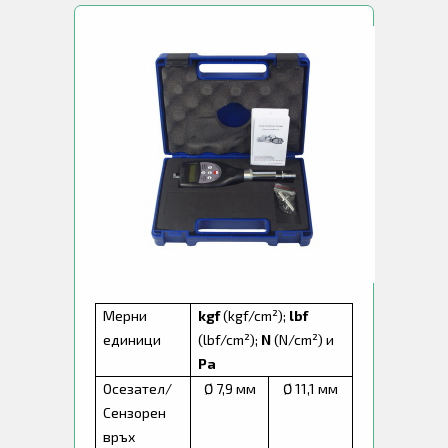
Мерни
kgf
(kgf/cm²);
lbf
единици
(lbf/cm²);
N
(N/cm²) и
Pa
Осезател/
Ø 7,9 мм
Ø 11,1 мм
Сензорен
връх