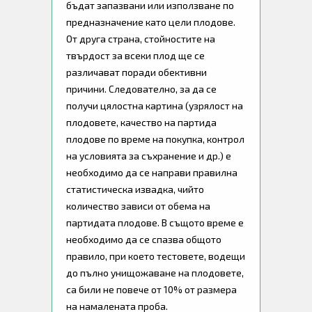
бъдат запазвани или използване по
предназначение като цели плодове.
От друга страна, стойностите на
твърдост за всеки плод ще се
различават поради обективни
причини. Следователно, за да се
получи цялостна картина (узрялост на
плодовете, качество на партида
плодове по време на покупка, контрол
на условията за съхранение и др.) е
необходимо да се направи правилна
статистическа извадка, чийто
количество зависи от обема на
партидата плодове. В същото време е
необходимо да се спазва общото
правило, при което тестовете, водещи
до пълно унищожаване на плодовете,
са били не повече от 10% от размера
на намалената проба.