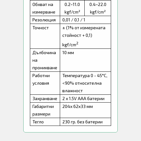
Обхват на
0.2~11.0
0.4~22.0
измерване
kgf/cm²
kgf/cm²
Резолюция
0,01 / 0,1 / 1
Точност
± (1% от измерената
стойност + 0,1)
2
kgf/cm
Дълбочина
10 мм
на
проникване
Работни
Температура 0 - 45°C,
условия
<90% относителна
влажност
Захранване
2 x 1.5V AAA батерии
Габаритни
204x 62x33 мм
размери
Тегло
230 гр. без батерии