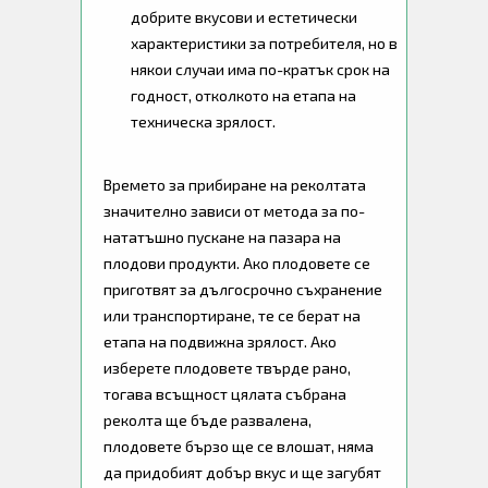
добрите вкусови и естетически
характеристики за потребителя, но в
някои случаи има по-кратък срок на
годност, отколкото на етапа на
техническа зрялост.
Времето за прибиране на реколтата
значително зависи от метода за по-
нататъшно пускане на пазара на
плодови продукти. Ако плодовете се
приготвят за дългосрочно съхранение
или транспортиране, те се берат на
етапа на подвижна зрялост. Ако
изберете плодовете твърде рано,
тогава всъщност цялата събрана
реколта ще бъде развалена,
плодовете бързо ще се влошат, няма
да придобият добър вкус и ще загубят