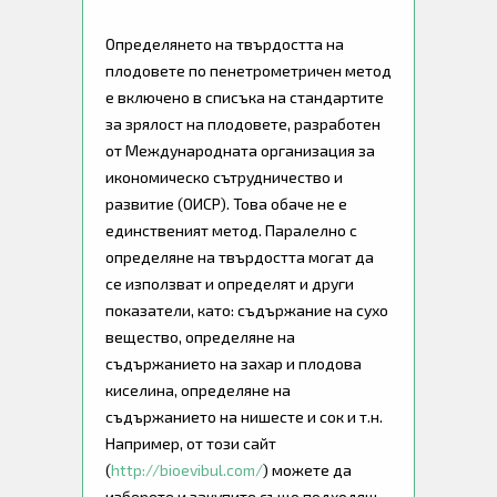
Определянето на твърдостта на
плодовете по пенетрометричен метод
е включено в списъка на стандартите
за зрялост на плодовете, разработен
от Международната организация за
икономическо сътрудничество и
развитие (ОИСР). Това обаче не е
единственият метод. Паралелно с
определяне на твърдостта могат да
се използват и определят и други
показатели, като: съдържание на сухо
вещество, определяне на
съдържанието на захар и плодова
киселина, определяне на
съдържанието на нишесте и сок и т.н.
Например, от този сайт
(
http://bioevibul.com/
) можете да
изберете и закупите също подходящ