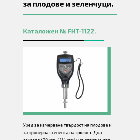
за плодове и зеленчуци.
Каталожен № FHT-1122.
Уред за измерване твърдост на плодове и
за проверка степента на зрялост. Два
сензора (7,9 mm / 11,1 mm) и съответно два