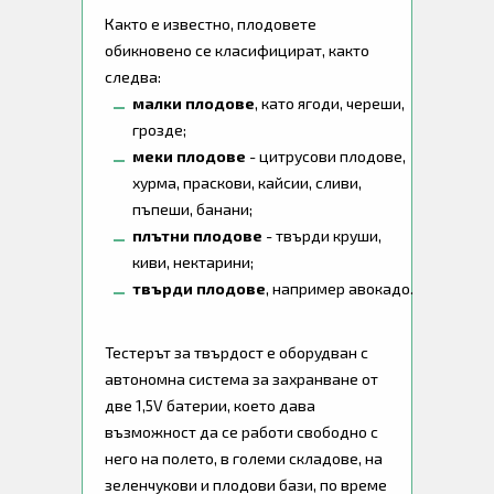
Както е известно, плодовете
обикновено се класифицират, както
следва:
малки плодове
, като ягоди, череши,
грозде;
меки плодове
- цитрусови плодове,
хурма, праскови, кайсии, сливи,
пъпеши, банани;
плътни плодове
- твърди круши,
киви, нектарини;
твърди плодове
, например авокадо.
Тестерът за твърдост е оборудван с
автономна система за захранване от
две 1,5V батерии, което дава
възможност да се работи свободно с
него на полето, в големи складове, на
зеленчукови и плодови бази, по време