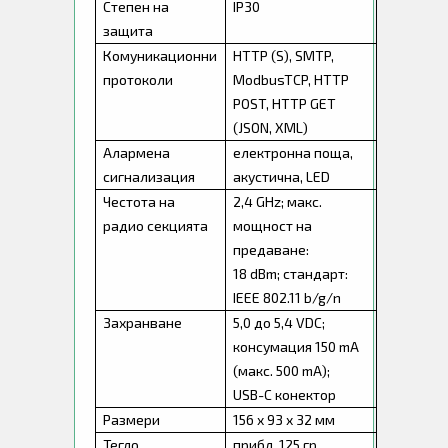
Степен на
IP30
защита
Комуникационни
HTTP (S), SMTP,
протоколи
ModbusTCP, HTTP
POST, HTTP GET
(JSON, XML)
Алармена
електронна поща,
сигнализация
акустична, LED
Честота на
2,4 GHz; макс.
радио секцията
мощност на
предаване:
18 dBm; стандарт:
IEEE 802.11 b/g/n
Захранване
5,0 до 5,4 VDC;
консумация 150 mA
(макс. 500 mA);
USB-C конектор
Размери
156 x 93 x 32 мм
Тегло
прибл. 125 гр.