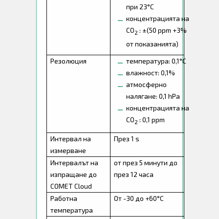
при 23°C
концентрацията на
CO
: ±(50 ppm +3%
2
от показанията)
Резолюция
температура: 0,1°C
влажност: 0,1%
атмосферно
налягане: 0,1 hPa
концентрацията на
CO
: 0,1 ppm
2
Интервал на
През 1 s
измерване
Интервалът на
от през 5 минути до
изпращане до
през 12 часа
COMET Cloud
Работна
От -30 до +60°C
температура