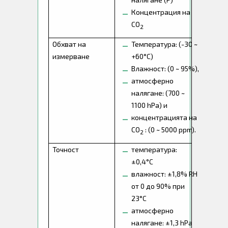
Концентрация на
CO
2
Обхват на
Температура: (-30 ~
измерване
+60°C)
Влажност: (0 ~ 95%),
атмосферно
налягане: (700 ~
1100 hPa) и
концентрацията на
CO
: (0 ~ 5000 ppm).
2
Точност
температура:
±0,4°C
влажност: ±1,8% RH
от 0 до 90% при
23°C
атмосферно
налягане: ±1,3 hPa