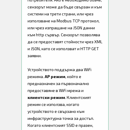
сензорът може да бъде свързан и към
системи на трети страни, или чрез
използване на Modbus TCP протокол,
или чрез изпращане на JSON данни
към http сървър. Сензорът позволява
да се предоставят стойности чрез XML
и JSON, като се използват и HTTP GET
заявки.
Устройството поддържа два WiFi
режима.
AP режим
, който е
предназначен за първоначално
предоставяне в WiFi мрежа и
клиентски режим
. Клиентският
режим се използва, когато
устройството е свързано към
инфраструктурна точка за достъп.
Когато клиентският SSID е празен,