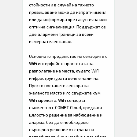
стойности и в случай на тяхното
превишаване може да изпрати имейл
или да информира чрез акустична или
оптична сигнализация. Поддържат се
две алармени граници за всеки
измервателен канал.
Основното предимство на сензорите с
WiFi интерфейс е простотата на
разполагане на места, където WiFi
инфраструктурата вече е налична.
Просто поставете сензора на
желаното място и го свържете към
WiFi мрежата. WiFi сензорът,
съвместно с COMET Cloud, предлага
цялостно решение за наблюдение и
аларма, без да е необходимо
сървърно решение от страна на
потребителя. Ако е необходимо обаче,