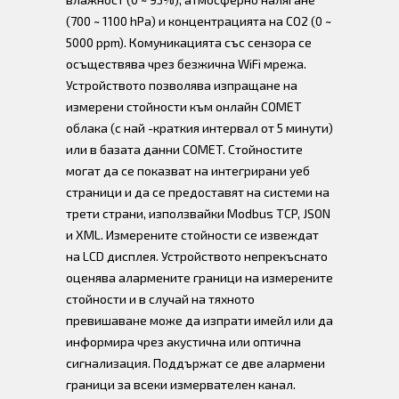
(700 ~ 1100 hPa) и концентрацията на CO2 (0 ~
5000 ppm). Комуникацията със сензора се
осъществява чрез безжична WiFi мрежа.
Устройството позволява изпращане на
измерени стойности към онлайн COMET
облака (с най -краткия интервал от 5 минути)
или в базата данни COMET. Стойностите
могат да се показват на интегрирани уеб
страници и да се предоставят на системи на
трети страни, използвайки Modbus TCP, JSON
и XML. Измерените стойности се извеждат
на LCD дисплея. Устройството непрекъснато
оценява алармените граници на измерените
стойности и в случай на тяхното
превишаване може да изпрати имейл или да
информира чрез акустична или оптична
сигнализация. Поддържат се две алармени
граници за всеки измервателен канал.