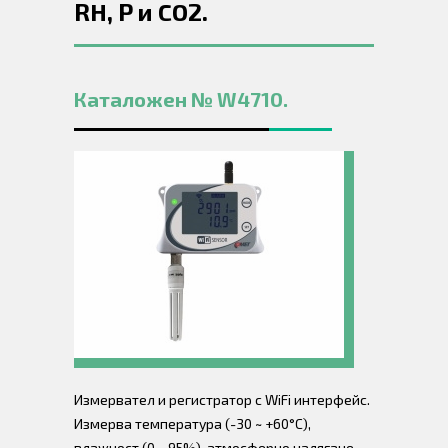
RH, P и CO2.
Каталожен № W4710.
Измервател и регистратор с WiFi интерфейс.
Измерва температура (-30 ~ +60°C),
влажност (0 ~ 95%), атмосферно налягане