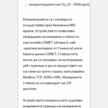
концентрацията на CO
(0 ~ 5000 ppm).
2
Комуникацията със сензора се
осъществява чрез безжична WiFi
мрежа. Устройството позволява
изпращане на измерени стойности
към онлайн COMET облака (с най
-краткия интервал от 5 минути) или в
базата данни COMET. Стойностите
могат да се показват на интегрирани
уеб страници и да се предоставят на
системи на трети страни, използвайки
Modbus TCP, JSON и XML. Измерените
стойности се извеждат на LCD
дисплея.
Устройството непрекъснато оценява
алармените граници на измерените