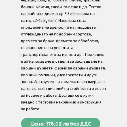
банани, кайсия, сливи, пъпеши и др. Тестов
накрайник с диаметър 3,5 mm и сила на
натиск 2~15 kg/cm2. Използва се за
определяне на зрелостта на плодовете,
отглеждането на подобрени сортове,
времето за бране, времето за обработка,
съхранението на реколтата,
транспортирането за износ и др. . Подходящ
е за използване в отдели за изследване на
овощни дървета, ферми за овощни дървета,
овощни компании, университети и други
звена. Инструментът е малък по размер, лек
на тегло, ясен дисплей на стойността и лесен
за носене и работа. Доставя се в кутия
заедно с тестовия накрайник и инструкция
за работа.
Цена: 176,02 лв без ДДС