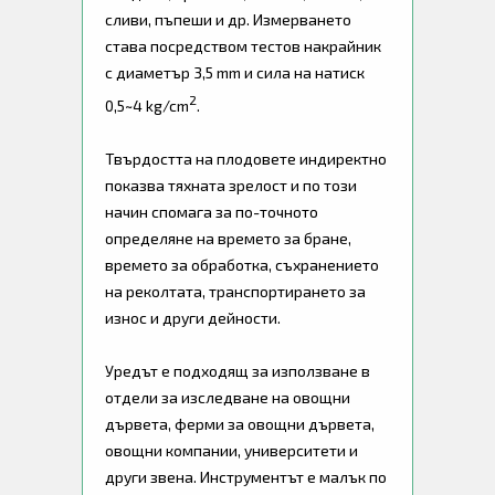
сливи, пъпеши и др. Измерването
става посредством тестов накрайник
с диаметър 3,5 mm и сила на натиск
2
0,5~4 kg/cm
.
Твърдостта на плодовете индиректно
показва тяхната зрелост и по този
начин спомага за по-точното
определяне на времето за бране,
времето за обработка, съхранението
на реколтата, транспортирането за
износ и други дейности.
Уредът е подходящ за използване в
отдели за изследване на овощни
дървета, ферми за овощни дървета,
овощни компании, университети и
други звена. Инструментът е малък по