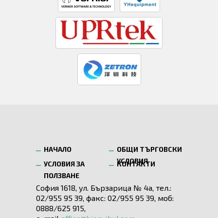
НАЧАЛО
ОБЩИ ТЪРГОВСКИ
УСЛОВИЯ
УСЛОВИЯ ЗА
КОНТАКТИ
ПОЛЗВАНЕ
София 1618, ул. Бързарица № 4а, тел.:
02/955 95 39, факс: 02/955 95 39, моб:
0888/625 915,