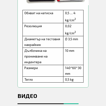
Обхват на натиска
0,5 … 4
2
kg/cm
Резолюция
0,02
2
kg/cm
Диаметър на тестовия
Ø 3,5 mm
накрайник
Дълбочина на
10 mm
проникване на
индентера
Размери
140*60*30
mm
Тегло
0,5 kg
ВИДЕО