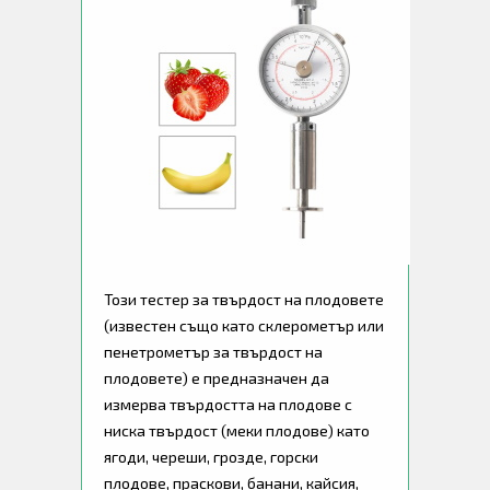
Този тестер за твърдост на плодовете
(известен също като склерометър или
пенетрометър за твърдост на
плодовете) е предназначен да
измерва твърдостта на плодове с
ниска твърдост (меки плодове) като
ягоди, череши, грозде, горски
плодове, праскови, банани, кайсия,