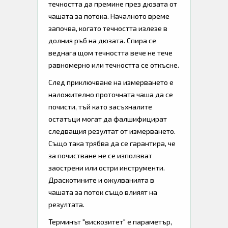
течността да премине през дюзата от
чашата за потока. Началното време
започва, когато течността излезе в
долния ръб на дюзата. Спира се
веднага щом течността вече не тече
равномерно или течността се откъсне.
След приключване на измерването е
наложително проточната чаша да се
почисти, тъй като засъхналите
остатъци могат да фалшифицират
следващия резултат от измерването.
Също така трябва да се гарантира, че
за почистване не се използват
заострени или остри инструменти.
Драскотините и ожулванията в
чашата за поток също влияят на
резултата.
Терминът "вискозитет" е параметър,