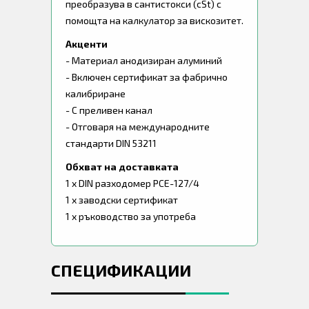
преобразува в сантистокси (cSt) с
помощта на калкулатор за вискозитет.
Акценти
- Материал анодизиран алуминий
- Включен сертификат за фабрично
калибриране
- С преливен канал
- Отговаря на международните
стандарти DIN 53211
Обхват на доставката
1 x DIN разходомер PCE-127/4
1 х заводски сертификат
1 x ръководство за употреба
СПЕЦИФИКАЦИИ