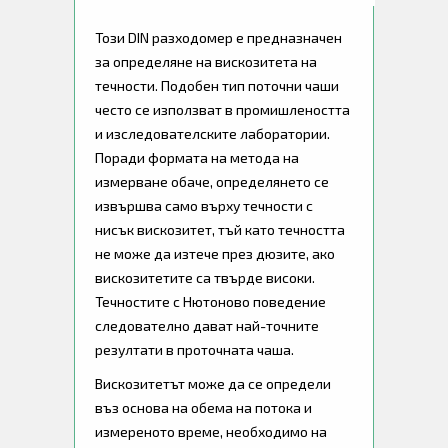
Този DIN разходомер е предназначен
за определяне на вискозитета на
течности. Подобен тип поточни чаши
често се използват в промишлеността
и изследователските лаборатории.
Поради формата на метода на
измерване обаче, определянето се
извършва само върху течности с
нисък вискозитет, тъй като течността
не може да изтече през дюзите, ако
вискозитетите са твърде високи.
Течностите с Нютоново поведение
следователно дават най-точните
резултати в проточната чаша.
Вискозитетът може да се определи
въз основа на обема на потока и
измереното време, необходимо на