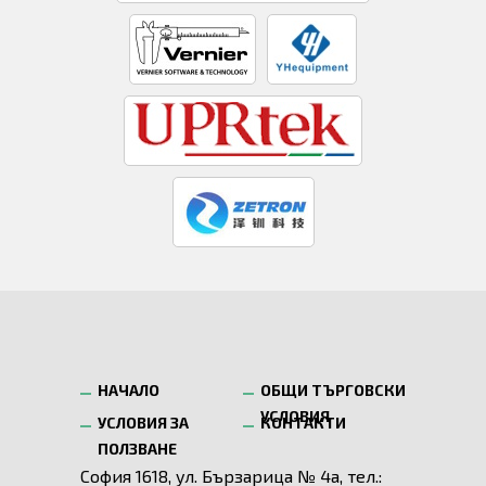
НАЧАЛО
ОБЩИ ТЪРГОВСКИ
УСЛОВИЯ
УСЛОВИЯ ЗА
КОНТАКТИ
ПОЛЗВАНЕ
София 1618, ул. Бързарица № 4а, тел.: