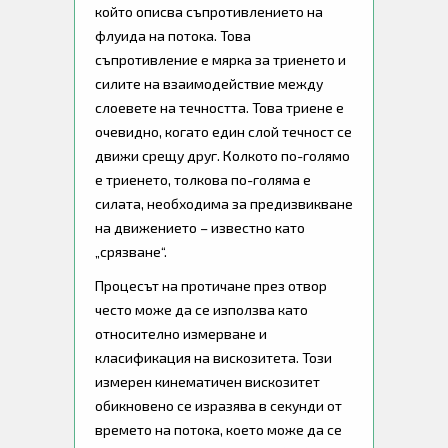
който описва съпротивлението на
флуида на потока. Това
съпротивление е мярка за триенето и
силите на взаимодействие между
слоевете на течността. Това триене е
очевидно, когато един слой течност се
движи срещу друг. Колкото по-голямо
е триенето, толкова по-голяма е
силата, необходима за предизвикване
на движението – известно като
„срязване“.
Процесът на протичане през отвор
често може да се използва като
относително измерване и
класификация на вискозитета. Този
измерен кинематичен вискозитет
обикновено се изразява в секунди от
времето на потока, което може да се