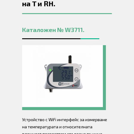
на T и RH.
Каталожен № W3711.
Устройство с WiFi интерфейс за измерване
на температурата и относителната
влажност посреством свързана външна