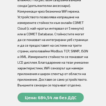
сонда (допълнителни аксесоари).
Комуникаци чрез безжична WiFi мрежа.
Устройството позволява изпращане на
измерените стойности към онлайн COMET
Cloud (с най-кратък интервал от 5 минути)
или в COMET Database. Стойностите могат
да се показват на интегрирани уеб страници
и да се предоставят на системи на трети
страни, използвайки Modbus TCP, SNMP, JSON
и XML. Измерените стойности се показват на
LCD дисплея. Благодарение на тези уникални
характеристики, WiFi сензорът ще намери
приложения и широк спектър от области на
приложение. Доставя се само устройството.
Външните сензори се поръчват отделно.
Цена: 684,54 лв без ДДС