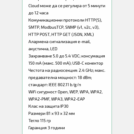
Cloud може да се регулира от 5 минути
до 12 часа
Комуникационни протоколи HTTP(S),
SMTP, ModbusTCP, SNMP (v1, v2c, v3),
HTTP POST, HTTP GET (JSON, XML)
Алармена сигнализация e-mail,
акустична, LED
Захранване 5.0 до 5.4 VDC; консумация
150 mA (макс. 500 mA); USB-C конектор
Честота на радиосекция: 2.4 GHz; макс.
предавателна мощност: 18 dBm;
стандарт: IEEE 802.11 b/g/n
WiFi сигурност Open, WEP, WPA, WPA2,
WPA2-PMF, WPA3, WPA2-EAP
Клас на защита IP30
Размери 81 х 93 х 32 мм
Тегло 115 гр
Гаранция 3 години