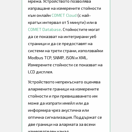
мрежа. Устройството позволява
изпращане на измерените стойности
към онлайн
COMET Cloud
(с най-
кратък интервал от 5 минути) или в
COMET Database
. Стойностите могат
да се показват на интегрирани уеб
страници и да се предоставят на
системи на трети страни, използвайки
Modbus TCP, SNMP, JSON и XML.
Измерените стойности се показват на
LCD дисплея.
Устройството непрекъснато оценява
алармените граници на измерените
стойности и при превишаването им
може да изпрати имейл или да
информира чрез акустична или
оптична сигнализация. Поддържат се
две граници на алармата за всеки
измервателен канал.