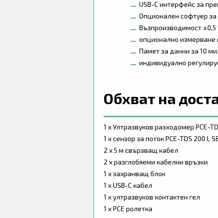
USB-C интерфейс за пре
Опционален софтуер за 
Възпроизводимост ±0,5 
опционално измерване 
Памет за данни за 10 м
индивидуално регулиру
Обхват на дост
1 x Ултразвуков разходомер PCE-T
1 x сензор за поток PCE-TDS 200 L 
2 x 5 м свързващ кабел
2 x разглобяеми кабелни връзки
1 x захранващ блок
1 x USB-C кабел
1 x ултразвуков контактен гел
1 x PCE ролетка