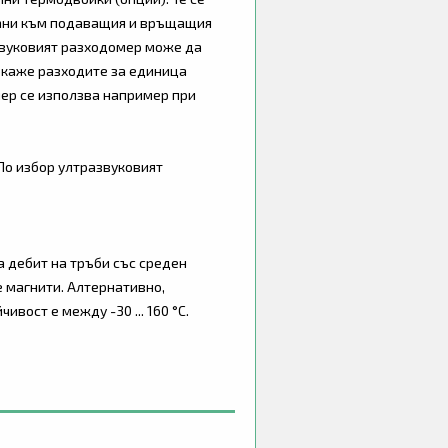
зани към подаващия и връщащия
звуковият разходомер може да
окаже разходите за единица
ер се използва например при
 По избор ултразвуковият
а дебит на тръби със среден
е магнити. Алтернативно,
вост е между -30 ... 160 °C.