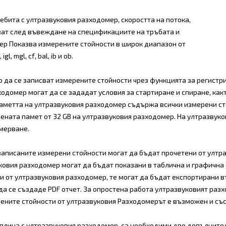
ебита с ултразвуковия разходомер, скоростта на потока,
ват след въвеждане на спецификациите на тръбата и
ер Показва измерените стойности в широк диапазон от
l, mgl, cf, bal, ib и ob.
 да се записват измерените стойности чрез функцията за регистр
одомер могат да се зададат условия за стартиране и спиране, какт
а паметта на ултразвуковия разходомер съдържа всички измерени 
ената памет от 32 GB на ултразвуковия разходомер. На ултразвук
змерване.
записаните измерени стойности могат да бъдат прочетени от ултр
ковия разходомер могат да бъдат показани в таблична и графична
и от ултразвуковия разходомер, те могат да бъдат експортирани в
да се създаде PDF отчет. За опростена работа ултразвуковият раз
рените стойности от ултразвуковия Разходомерът е възможен и със
оплина с ултразвуковия разходомер, са необходими две допълнител