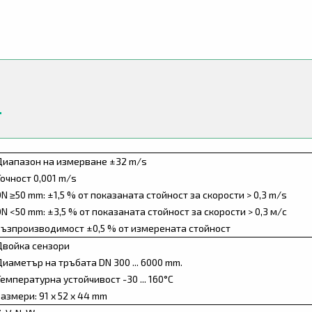
Диапазон на измерване ±32 m/s
Точност 0,001 m/s
N ≥50 mm: ±1,5 % от показаната стойност за скорости > 0,3 m/s
N <50 mm: ±3,5 % от показаната стойност за скорости > 0,3 м/с
Възпроизводимост ±0,5 % от измерената стойност
Двойка сензори
Диаметър на тръбата DN 300 ... 6000 mm.
емпературна устойчивост -30 ... 160°C
азмери: 91 x 52 x 44 mm