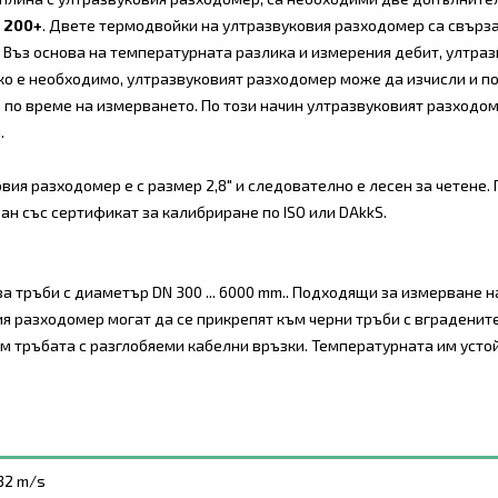
 200+
. Двете термодвойки на ултразвуковия разходомер са свър
 Въз основа на температурната разлика и измерения дебит, ултра
ко е необходимо, ултразвуковият разходомер може да изчисли и п
по време на измерването. По този начин ултразвуковият разходом
.
вия разходомер е с размер 2,8" и следователно е лесен за четене.
н със сертификат за калибриране по ISO или DAkkS.
за тръби с диаметър
DN 300 ... 6000 mm.
. Подходящи за измерване н
ия разходомер могат да се прикрепят към черни тръби с вграденит
м тръбата с разглобяеми кабелни връзки. Температурната им устойчи
32 m/s