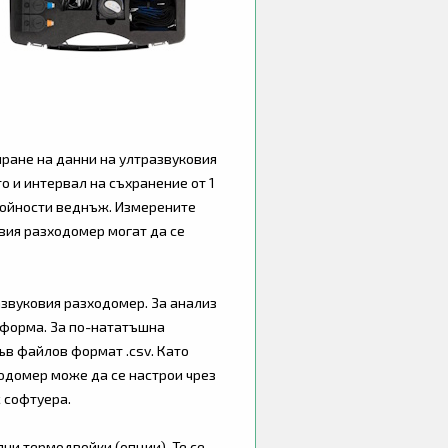
иране на данни на ултразвуковия
о и интервал на съхранение от 1
стойности веднъж. Измерените
овия разходомер могат да се
азвуковия разходомер. За анализ
 форма. За по-нататъшна
ъв файлов формат .csv. Като
ходомер може да се настрои чрез
 софтуера.
ни термодвойки (опции). Те се