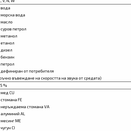
, V, N, W
- вода
- морска вода
- масло
- суров петрол
- метанол
- етанол
- дизел
- бензин
- петрол
- дефиниран от потребителя
(ръчно въвеждане на скоростта на звука от средата)
<5 %
- мед CU
- стомана FE
- неръждаема стомана VA
- алуминий AL
- месинг ME
 чугун CI