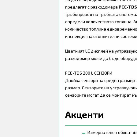
предлагат с разходомера
PCE-TDS
тръбопровод на тръбната система.
определи количеството топлина. А
количество топлина едновременно 
инспекция на отоплителни системи
Цветният LC дисплей на ултразвуко
разходомер може да бъде оборудва
PCE-TDS 200 L СЕНЗОРИ
Двойка сензори за среден размер 
размер. Сензорите на ултразвуков
сензорите могат да се монтират къ
Акценти
Измервателен обхват ±