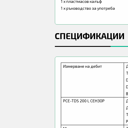
1 x пластмасов калъф
1 x ръководство за употреба
СПЕЦИФИКАЦИИ
Измерване на дебит
D
D
PCE-TDS 200 L СЕНЗОР
Т
Р