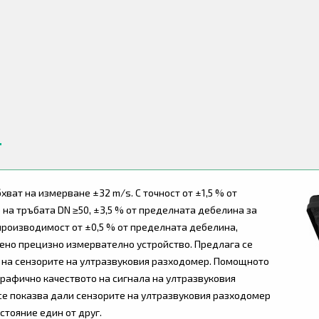
ват на измерване ±32 m/s. С точност от ±1,5 % от
на тръбата DN ≥50, ±3,5 % от пределната дебелина за
производимост от ±0,5 % от пределната дебелина,
ено прецизно измервателно устройство. Предлага се
 на сензорите на ултразвуковия разходомер. Помощното
графично качеството на сигнала на ултразвуковия
се показва дали сензорите на ултразвуковия разходомер
стояние един от друг.