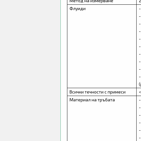
Метод на измерване
Z
Флуиди
Всички течности с примеси
Материал на тръбата
-