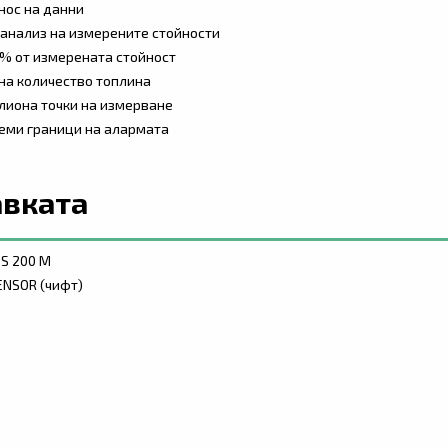
нос на данни
анализ на измерените стойности
% от измерената стойност
на количество топлина
илиона точки на измерване
еми граници на алармата
авката
DS 200 M
SENSOR (чифт)