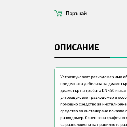
Поръчай
ОПИСАНИЕ
Ултразвуковият разходомер има обх
пределната дебелина за диаметър 
диаметър на тръбата DN <50 и въз
ултразвуковият разходомер е особ
помощно средство за инсталиране
средство за инсталиране показва 
разходомер. Освен това графично 
са разположени на правилното раз