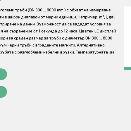
олеми тръби (DN 300 ... 6000 mm.) с обхват на измерване
и в широк диапазон от мерни единици. Например: m³, l, gal,
регистриране на данни. Възможност да се зададат условия за
л на съхранение от 1 секунда до 12 часа. Цветен LC дисплей
зори за среден размер за тръби с диаметър DN 300 ... 6000
към черни тръби с вградените магнити. Алтернативно,
тръбата с разглобяеми кабелни връзки. Температурната им