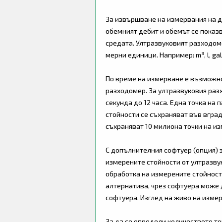
За извършване на измервания на д
обемният дебит и обемът се показ
средата. Ултразвуковият разходом
мерни единици. Например: m³, l, gal, ig
По време на измерване е възможно
разходомер. За ултразвуковия разх
секунда до 12 часа. Една точка н
стойности се съхраняват във вград
съхраняват 10 милиона точки на и
С допълнителния софтуер (опция) 
измерените стойности от ултразву
обработка на измерените стойност
алтернатива, чрез софтуера може 
софтуера. Изглед на живо на изме
За да се определи количеството т