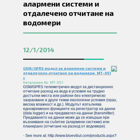
алармени системи и
отдалечено отчитане на
водомери
12/1/2014
GSM/GPRS модул за алармени системи и
отдалечено отчитане на водомери, МТ-051
»
Каталожен №: МТ-051
GSM/GPRS телеметричен модул за дистанционно
отчитане разход на вода в условия на трудно
достъпни места или райони без електрическо
захранване и други тежки екологични условия (прах,
висока влажност и др.). Модулът изпълнява
едновременно функциите на регистратор на данни
(data logger) и на предавател на данни (transmitter).
Предаването на данни може да се извърши при
възникване на събитие (алармени системи) или
планирано (отчитане на разход от водомери).
- See more at: http://www.bioevibul.com/products.aspx?