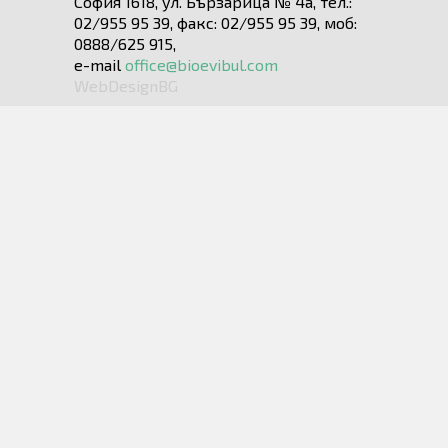
София 1618, ул. Бързарица № 4а, тел.:
02/955 95 39, факс: 02/955 95 39, моб:
0888/625 915,
e-mail
office@bioevibul.com
WebDesignBG