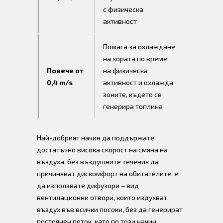
с физическа
активност
Помага за охлаждане
на хората по време
Повече от
на физическа
0,4 m/s
активност и охлажда
зоните, където се
генерира топлина
Най-добрият начин да поддържате
достатъчно висока скорост на смяна на
въздуха, без въздушните течения да
причиняват дискомфорт на обитателите, е
да използвате дифузори – вид
вентилационни отвори, които издухват
въздух във всички посоки, без да генерират
постоянен поток, като по този начин