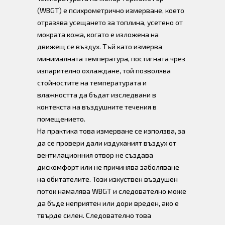
(WBGT) е психрометрично измерване, което
отразява усещането за топлина, усетено от
мократа кожа, когато е изложена на
движещ се въздух. Тъй като измерва
минималната температура, постигната чрез
изпарително охлаждане, той позволява
стойностите на температурата и
влажността да бъдат изследвани в
контекста на въздушните течения в
помещението.
На практика това измерване се използва, за
да се провери дали издуханият въздух от
вентилационния отвор не създава
дискомфорт или не причинява заболяване
на обитателите. Този изкуствен въздушен
поток намалява WBGT и следователно може
да бъде неприятен или дори вреден, ако е
твърде силен. Следователно това