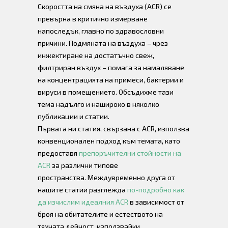
Скоростта на смяна на въздуха (ACR) се
превърна в критично измерване
напоследък, главно по здравословни
причини. Подмяната на въздуха – чрез
инжектиране на достатъчно свеж,
филтриран въздух – помага за намаляване
на концентрацията на примеси, бактерии и
вируси в помещението. Обсъдихме тази
тема надълго и нашироко в няколко
публикации и статии.
Първата ни статия, свързана с ACR, използва
конвенционален подход към темата, като
предоставя
препоръчителни стойности на
ACR
за различни типове
пространства. Междувременно друга от
нашите статии разглежда
по-подробно как
да изчислим идеалния ACR
в зависимост от
броя на обитателите и естеството на
тяхната дейност, използвайки