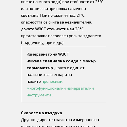
пиене на много вода) при стойности от 25°C
или по-високи при пряка слънчева
светлина. При показания под 21°C
опасността се счита за незначителна,
докато WBGT стойности над 28°C
представляват сериозен риск за здравето
(сърдечни удари и др.).
Измерването на WBGT
изисква
специална сонда с мокър
термометър
, която е един от
наличните аксесоари за
нашите
преносими,
многофункционални измервателни
инструменти
.
Скорост на въздуха
Друг по-директен начин за измерване на
въздушните течения вътре в сградата е