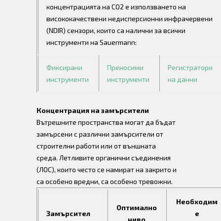
концентрацията на CO2 е използването на
висококачествени недисперсионни инфрачервени
(NDIR) сензори, които са налични за всички
инструменти на Sauermann:
Фиксирани
Преносими
Регистратори
инструменти
инструменти
на данни
Концентрация на замърсители
Вътрешните пространства могат да бъдат
замърсени с различни замърсители от
строителни работи или от външната
среда. Летливите органични съединения
(ЛОС), които често се намират на закрито и
са особено вредни, са особено тревожни.
Необходим
Оптимално
Замърсител
е
ниво