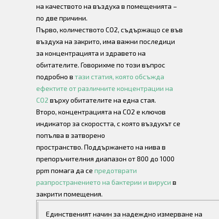
на качеството на въздуха в помещенията –
по две причини.
Първо, количеството CO2, съдържащо се във
въздуха на закрито, има важни последици
за концентрацията и здравето на
обитателите. Говорихме по този въпрос
подробно в
тази статия, която обсъжда
ефектите от различните концентрации на
CO2
върху обитателите на една стая.
Второ, концентрацията на CO2 е ключов
индикатор за скоростта, с която въздухът се
попълва в затворено
пространство. Поддържането на нива в
препоръчителния диапазон от 800 до 1000
ppm помага да се
предотврати
разпространението на бактерии и вируси
в
закрити помещения.
Единственият начин за надеждно измерване на