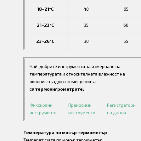
18–21°C
40
65
21–23°C
35
60
23–26°C
30
55
Най-добрите инструменти за измерване на
температурата и относителната влажност на
околния въздух в помещенията
са
термохигрометрите:
Фиксирани
Преносими
Регистратори
инструменти
инструменти
на данни
Температура по мокър термометър
Температурата по мокър термометър