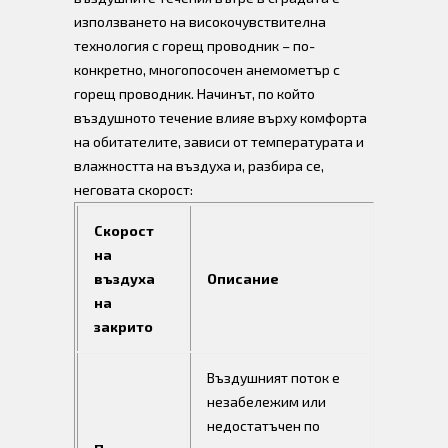
използването на високочувствителна
технология с горещ проводник – по-
конкретно, многопосочен анемометър с
горещ проводник. Начинът, по който
въздушното течение влияе върху комфорта
на обитателите, зависи от температурата и
влажността на въздуха и, разбира се,
неговата скорост:
Скорост
на
въздуха
Описание
на
закрито
Въздушният поток е
незабележим или
недостатъчен по