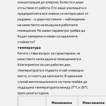
концентрация до алергии, болести и дори
отсъствие от работа. Ето защо училищата и
предприятията все повече се интересуват от
редовно – и дори постоянно – наблюдение
на качеството на въздуха в работните
помещения. Но какви параметри трябва да
бъдат измерени и какви са идеалните
стойности?
температура
Когато става въпрос за гарантиране, че
качеството на въздуха в помещенията е
благоприятно за цял работен ден,
температурата е първото и най-очевидно
място, от което да започнете. В идеалния
случай вентилационната система трябва да
поддържа температурата между 21°C и 26°C
през цялата година.
Минимална
Максимална