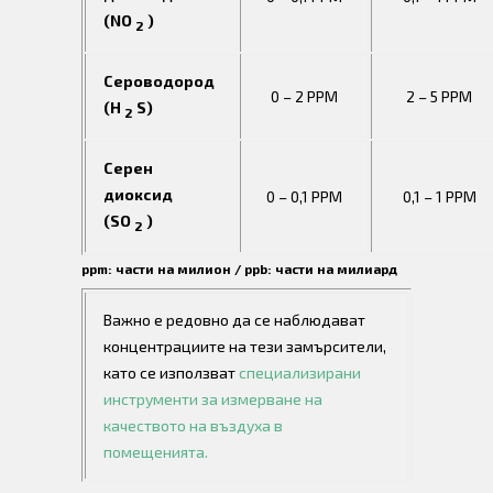
(NO
)
2
Сероводород
0 – 2 PPM
2 – 5 PPM
(H
S)
2
Серен
диоксид
0 – 0,1 PPM
0,1 – 1 PPM
(SO
)
2
ppm:
части
на
милион
/ ppb:
части
на
милиард
Важно е редовно да се наблюдават
концентрациите на тези замърсители,
като се използват
специализирани
инструменти за измерване на
качеството на въздуха в
помещенията.