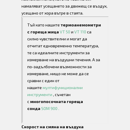
намаляват усещането за движещ се въздух,
усещано от хора вътре в стаята.
Тъй като нашите
термоанемометри
с гореща жица
VT 50
и
VT 110
са
силно чувствителни и могат да
отчитат едновременно температура,
те са идеалните инструменти за
измерване на въздушни течения. А за
по-задълбочени възможности за
измерване, нищо не може да се
сравни с един от
нашите
мултифункционални
инструменти
, съчетан
с
многопосочната гореща
сонда
SOM 900 .
Скорост на смяна на въздуха