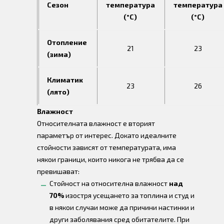
Сезон
температура
температура
(°C)
(°C)
Отопление
21
23
(зима)
Климатик
23
26
(лято)
Влажност
Относителната влажност е вторият
параметър от интерес. Докато идеалните
стойности зависят от температурата, има
някои граници, които никога не трябва да се
превишават:
Стойност на относителна влажност
над
70%
изостря усещането за топлина и студ и
в някои случаи може да причини настинки и
други заболявания сред обитателите. При