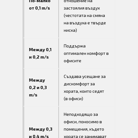
По-малко
отношение на
от 0,1 m/s
застоялия въздух
(честотата на смяна
на въздуха е твърде
ниска)
Поддържа
Между 0,1
оптимален комфорт в
и 0,2 m/s
офисите
Създава усещане за
Между
дискомфорт за
0,2 и 0,3
хората, които седят
m/s
(в офиси)
Неподходящо за
офиси, поносимо в
Между 0,3
помещения, където
и 0,4 m/s
хората се занимават