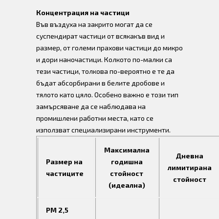
Концентрация на частици
Във въздуха на закрито могат да се
суспендират частици от всякакъв вид и
размер, от големи прахови частици до микро
и дори наночастици. Колкото по-малки са
тези частици, толкова по-вероятно е те да
бъдат абсорбирани в белите дробове и
тялото като цяло. Особено важно е този тип
замърсяване да се наблюдава на
промишлени работни места, като се
използват специализирани инструменти.
Максимална
Дневна
Размер на
годишна
лимитирана
частиците
стойност
стойност
(идеална)
PM 2,5