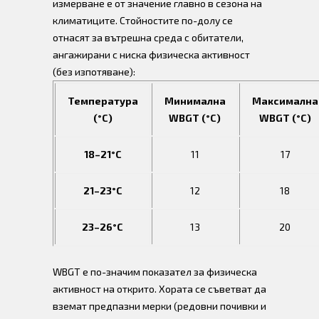
измерване е от значение главно в сезона на
климатиците. Стойностите по-долу се
отнасят за вътрешна среда с обитатели,
ангажирани с ниска физическа активност
(без изпотяване):
Температура
Минимална
Максимална
(°C)
WBGT (°C)
WBGT (°C)
18–21°C
11
17
21–23°C
12
18
23–26°C
13
20
WBGT е по-значим показател за физическа
активност на открито. Хората се съветват да
вземат предпазни мерки (редовни почивки и