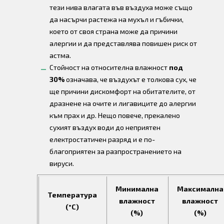
тези нива влагата във въздуха може също
да насърчи растежа на мухъл и гъбички,
което от своя страна може да причини
алергии и да представлява повишен риск от
астма.
Стойност на относителна влажност
под
30%
означава, че въздухът е толкова сух, че
ще причини дискомфорт на обитателите, от
дразнене на очите и лигавиците до алергии
към прах и др. Нещо повече, прекалено
сухият въздух води до неприятен
електростатичен разряд и е по-
благоприятен за разпространението на
вируси.
Минимална
Максимална
Температура
влажност
влажност
(°C)
(%)
(%)