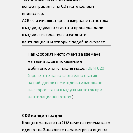
концентрацията на CO2 като целеви
индикатор.
ACR се изчислява чрез измерване на потока
въздух, вдухан в стаята, и проверка дали
въздухът изтича през изходните
вентилационни отвори с подобна скорост.
Най-добрият инструмент за вземане
на тези видове показания е
дебитомер като нашия модел
DBM 620
(прочетете нашата отделна статия
за
най-добрите методи за измерване
на скоростта на въздушния поток при
вентилационен отвор
).
CO2 концентрация
Концентрацията на CO2 вече се приема като
един от най-важните параметри за оценка