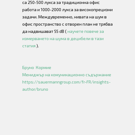
са 250-500 лукса за традиционна офис
работа и 1000-2000 лукса за високопрецизни
задачи. Междувременно, нивата на шум в
офис пространство с отворен план не трябва
да надвишават 55 dB (
научете повече за
измерването на шума в децибели в тази
статия
).
Бруно
Кормие
Мениджър
на
комуникационно
съдържание
https://sauermanngroup.com/fr-FR/insights-
author/bruno