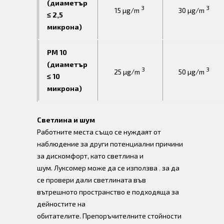
(диаметър
3
3
15 µg/m
30 µg/m
≤ 2,5
микрона)
PM 10
(диаметър
3
3
25 µg/m
50 µg/m
≤ 10
микрона)
Светлина и шум
Работните места също се нуждаят от
наблюдение за други потенциални причини
за дискомфорт, като светлина и
шум. Луксомер може да се използва
,
за да
се провери дали светлината във
вътрешното пространство е подходяща за
дейностите на
обитателите. Препоръчителните стойности