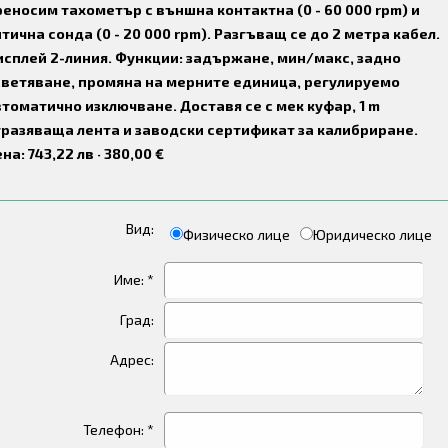
еносим тахометър с външна контактна (0 - 60 000 rpm) и
тична сонда (0 - 20 000 rpm). Разгъващ се до 2 метра кабел.
исплей 2-линия. Функции: задържане, мин/макс, задно
светяване, промяна на мерните единица, регулируемо
томатично изключване. Доставя се с мек куфар, 1 m
тразяваща лента и заводски сертификат за калибриране.
на: 743,22 лв · 380,00 €
Вид:
Физическо лице
Юридическо лице
Име: *
Град:
Адрес:
Телефон: *