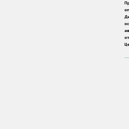
Пр
оп
Д
о
ав
о
Це