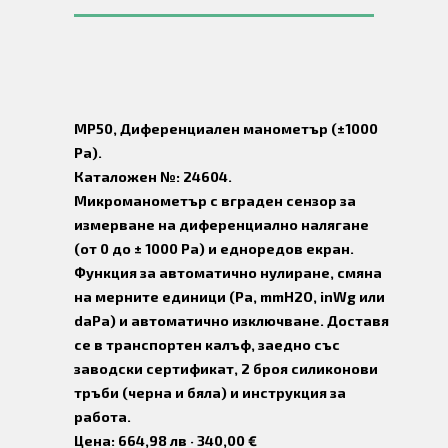
MP50, Диференциален манометър (±1000
Ра).
Каталожен №: 24604.
Микроманометър с вграден сензор за
измерване на диференциално налягане
(от 0 до ± 1000 Pa) и едноредов екран.
Функция за автоматично нулиране, смяна
на мерните единици (Pa, mmH2O, inWg или
daPa) и автоматично изключване. Доставя
се в транспортен калъф, заедно със
заводски сертификат, 2 броя силиконови
тръби (черна и бяла) и инструкция за
работа.
Цена: 664,98 лв · 340,00 €