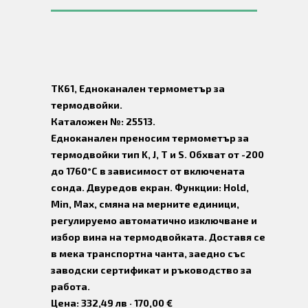
TK61, Едноканален термометър за
термодвойки.
Каталожен №: 25513.
Едноканален преносим термометър за
термодвойки тип K, J, Т и S. Обхват от -200
до 1760°C в зависимост от включената
сонда. Двуредов екран. Функции: Hold,
Min, Max, смяна на мерните единици,
регулируемо автоматично изключване и
избор вина на термодвойката. Доставя се
в мека транспортна чанта, заедно със
заводски сертификат и ръководство за
работа.
Цена: 332,49 лв · 170,00 €