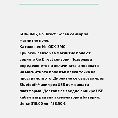
GDX-3MG, Go Direct 3-осен сензор за
магнитно поле.
Каталожен №: GDX-3MG.
Три осен сензор за магнитно поле от
серията Go Direct сензори. Позволява
определянето на величината и посоката
на магнитното поле във всяка точка на
пространството. Директно се свързва чрез
Bluetooth® или чрез USB към вашата
платформа. Доставя се заедно с микро USB
кабел и вградена акумулаторна батерия.
Цена: 310,00 лв · 158,50 €