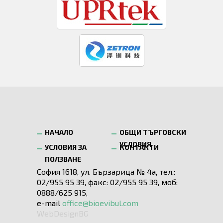
НАЧАЛО
ОБЩИ ТЪРГОВСКИ
УСЛОВИЯ
УСЛОВИЯ ЗА
КОНТАКТИ
ПОЛЗВАНЕ
София 1618, ул. Бързарица № 4а, тел.:
02/955 95 39, факс: 02/955 95 39, моб:
0888/625 915,
e-mail
office@bioevibul.com
WebDesignBG