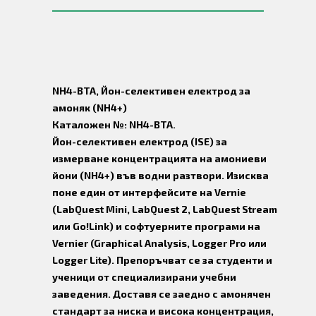
NH4-BTA, Йон-селективен електрод за
амоняк (NH4+)
Каталожен №: NH4-BTA.
Йон-селективен електрод (ISE) за
измерване концентрацията на амониеви
йони (NH4+) във водни разтвори. Изисква
поне един от интерфейсите на Vernie
(LabQuest Mini, LabQuest 2, LabQuest Stream
или Go!Link) и софтуерните програми на
Vernier (Graphical Analysis, Logger Pro или
Logger Lite). Препоръчват се за студенти и
ученици от специализирани учебни
заведения. Доставя се заедно с амонячен
стандарт за ниска и висока концентрация,