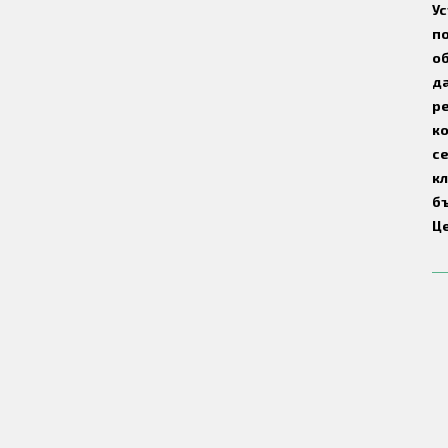
Ус
по
об
да
ре
к
се
кл
бъ
Це