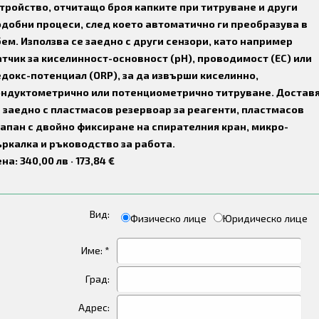
тройство, отчитащо броя капките при титруване и други
добни процеси, след което автоматично ги преобразува в
ем. Използва се заедно с други сензори, като например
тчик за киселинност-основност (pH), проводимост (ЕС) или
докс-потенциал (ORP), за да извърши киселинно,
ондуктометрично или потенциометрично титруване. Достав
 заедно с пластмасов резервоар за реагенти, пластмасов
апан с двойно фиксиране на спирателния кран, микро-
ркалка и ръководство за работа.
на: 340,00 лв · 173,84 €
Вид:
Физическо лице
Юридическо лице
Име: *
Град:
Адрес: