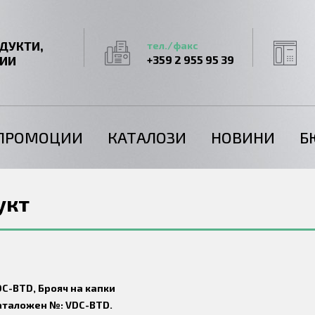
ДУКТИ,
тел./факс
ГИИ
+359 2 955 95 39
ПРОМОЦИИ
КАТАЛОЗИ
НОВИНИ
Б
укт
C-BTD, Брояч на капки
аталожен №: VDC-BTD.