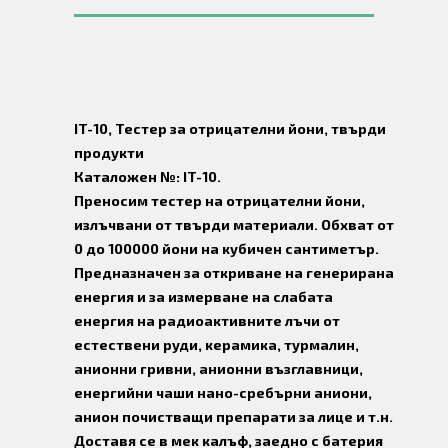
IT-10, Тестер за отрицателни йони, твърди
продукти
Каталожен №: IT-10.
Преносим тестер на отрицателни йони,
излъчвани от твърди материали. Обхват от
0 до 100000 йони на кубичен сантиметър.
Предназначен за откриване на генерирана
енергия и за измерване на слабата
енергия на радиоактивните лъчи от
естествени руди, керамика, турмалин,
анионни гривни, анионни възглавници,
енергийни чаши нано-сребърни аниони,
анион почистващи препарати за лице и т.н.
Доставя се в мек калъф, заедно с батерия