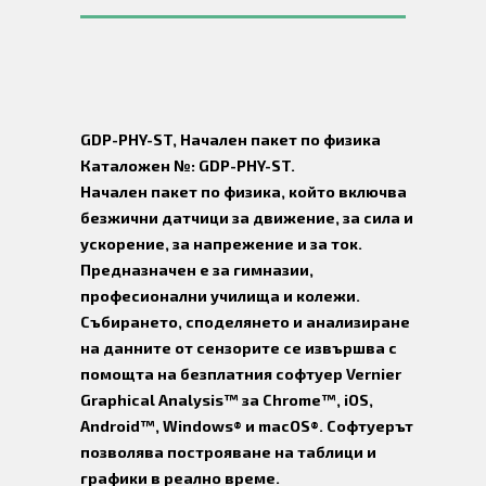
GDP-PHY-ST, Начален пакет по физика
Каталожен №: GDP-PHY-ST.
Начален пакет по физика, който включва
безжични датчици за движение, за сила и
ускорение, за напрежение и за ток.
Предназначен е за гимназии,
професионални училища и колежи.
Събирането, споделянето и анализиране
на данните от сензорите се извършва с
помощта на безплатния софтуер Vernier
Graphical Analysis™ за Chrome™, iOS,
Android™, Windows® и macOS®. Софтуерът
позволява построяване на таблици и
графики в реално време.