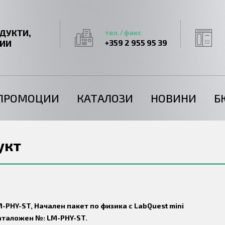
ДУКТИ,
тел./факс
ГИИ
+359 2 955 95 39
ПРОМОЦИИ
КАТАЛОЗИ
НОВИНИ
Б
укт
-PHY-ST, Начален пакет по физика с LabQuest mini
аталожен №: LM-PHY-ST.