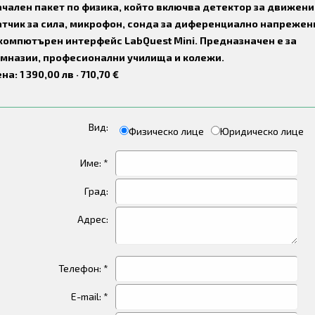
чален пакет по физика, който включва детектор за движени
атчик за сила, микрофон, сонда за диференциално напрежен
компютърен интерфейс LabQuest Mini. Предназначен е за
имназии, професионални училища и колежи.
на: 1 390,00 лв · 710,70 €
Вид:
Физическо лице
Юридическо лице
Име: *
Град:
Адрес:
Телефон: *
E-mail: *