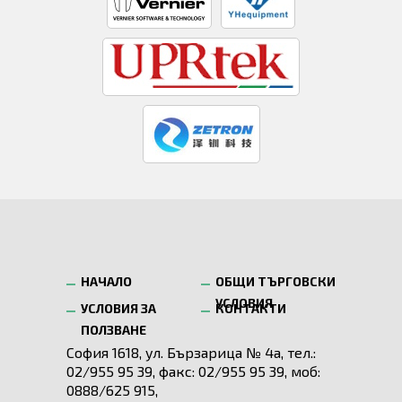
НАЧАЛО
ОБЩИ ТЪРГОВСКИ
УСЛОВИЯ
УСЛОВИЯ ЗА
КОНТАКТИ
ПОЛЗВАНЕ
София 1618, ул. Бързарица № 4а, тел.:
02/955 95 39, факс: 02/955 95 39, моб:
0888/625 915,