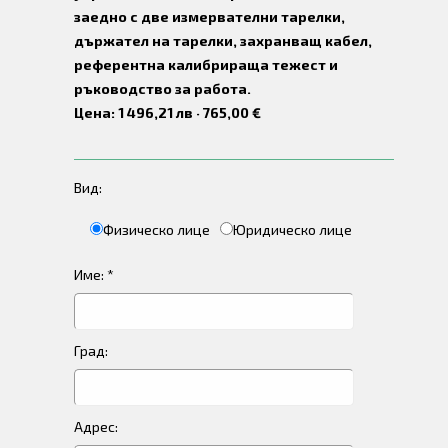
заедно с две измервателни тарелки,
държател на тарелки, захранващ кабел,
референтна калибрираща тежест и
ръководство за работа.
Цена: 1 496,21 лв · 765,00 €
Вид:
Физическо лице
Юридическо лице
Име: *
Град:
Адрес: