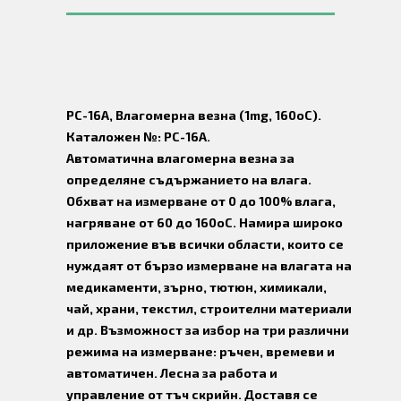
PC-16A, Влагомерна везна (1mg, 160оС).
Каталожен №: PC-16A.
Автоматична влагомерна везна за
определяне съдържанието на влага.
Обхват на измерване от 0 до 100% влага,
нагряване от 60 до 160оС. Намира широко
приложение във всички области, които се
нуждаят от бързо измерване на влагата на
медикаменти, зърно, тютюн, химикали,
чай, храни, текстил, строителни материали
и др. Възможност за избор на три различни
режима на измерване: ръчен, времеви и
автоматичен. Лесна за работа и
управление от тъч скрийн. Доставя се