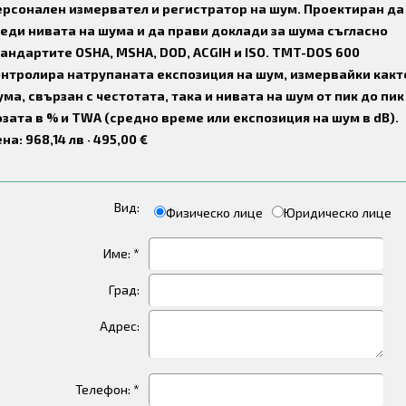
ерсонален измервател и регистратор на шум. Проектиран да
еди нивата на шума и да прави доклади за шума съгласно
андартите OSHA, MSHA, DOD, ACGIH и ISO. TMT-DOS 600
онтролира натрупаната експозиция на шум, измервайки какт
ма, свързан с честотата, така и нивата на шум от пик до пик
зата в % и TWA (средно време или експозиция на шум в dB).
на: 968,14 лв · 495,00 €
Вид:
Физическо лице
Юридическо лице
Име: *
Град:
Адрес:
Телефон: *