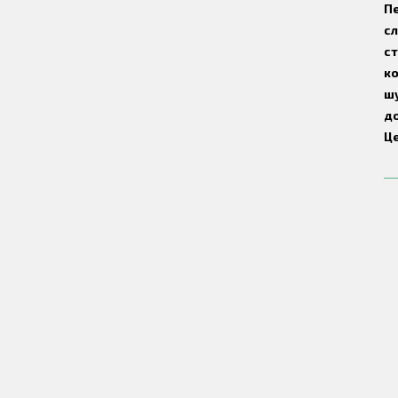
П
сл
ст
к
шу
до
Це