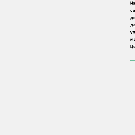
Из
си
ди
да
у
м
Це