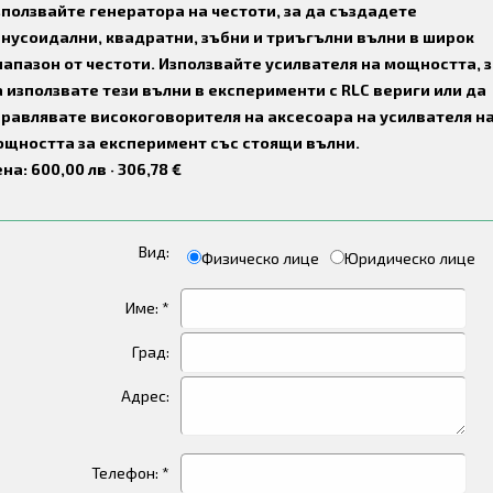
ползвайте генератора на честоти, за да създадете
нусоидални, квадратни, зъбни и триъгълни вълни в широк
апазон от честоти. Използвайте усилвателя на мощността, 
 използвате тези вълни в експерименти с RLC вериги или да
правлявате високоговорителя на аксесоара на усилвателя н
ощността за експеримент със стоящи вълни.
на: 600,00 лв · 306,78 €
Вид:
Физическо лице
Юридическо лице
Име: *
Град:
Адрес:
Телефон: *