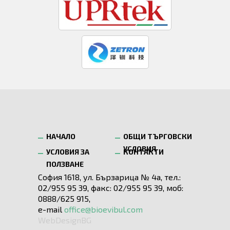
НАЧАЛО
ОБЩИ ТЪРГОВСКИ
УСЛОВИЯ
УСЛОВИЯ ЗА
КОНТАКТИ
ПОЛЗВАНЕ
София 1618, ул. Бързарица № 4а, тел.:
02/955 95 39, факс: 02/955 95 39, моб:
0888/625 915,
e-mail
office@bioevibul.com
WebDesignBG