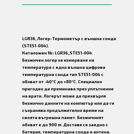
LGR36, Логер-Термометър с външна сонда
(STE51-004).
Каталожен №: LGR36_STE51-004.
Безжичен логер за измерване на
температура с една външна цифрова
температурна сонда тип STE51-004 с
обхват от -40°C до +80°C. Специално
пригоден да преминава през уплътнение
на врати. Логерът може да прехвърля
безжично данните на компютър или да ги
съхранява продължително време на
своята вътрешна памет. Безжичният
обхват е до 900 m. Доставя се заедно с
батерия, температурна сонда и антена.