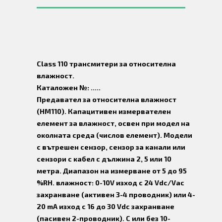
Class 110 трансмитери за относителна
влажност.
Каталожен №: .....
Предавател за относителна влажност
(HM110). Капацитивен измервателен
елемент за влажност, освен при модел на
околната среда (числов елемент). Модели
с вътрешен сензор, сензор за канали или
сензори с кабел с дължина 2, 5 или 10
метра. Диапазон на измерване от 5 до 95
%RH. влажност: 0-10V изход с 24 Vdc/Vac
захранване (активен 3-4 проводник) или 4-
20 mA изход с 16 до 30 Vdc захранване
(пасивен 2-проводник). С или без 10-