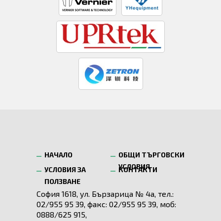
НАЧАЛО
ОБЩИ ТЪРГОВСКИ
УСЛОВИЯ
УСЛОВИЯ ЗА
КОНТАКТИ
ПОЛЗВАНЕ
София 1618, ул. Бързарица № 4а, тел.:
02/955 95 39, факс: 02/955 95 39, моб:
0888/625 915,