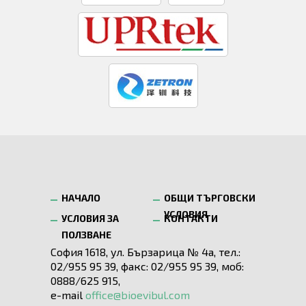
НАЧАЛО
ОБЩИ ТЪРГОВСКИ
УСЛОВИЯ
УСЛОВИЯ ЗА
КОНТАКТИ
ПОЛЗВАНЕ
София 1618, ул. Бързарица № 4а, тел.:
02/955 95 39, факс: 02/955 95 39, моб:
0888/625 915,
e-mail
office@bioevibul.com