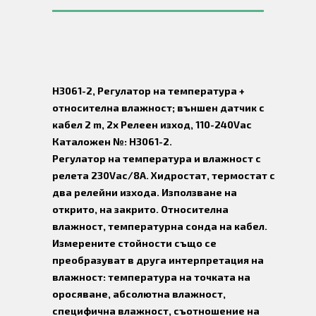
H3061-2, Регулатор на температура +
относителна влажност; външен датчик с
кабел 2 m, 2x Релеен изход, 110-240Vac
Каталожен №: H3061-2.
Регулатор на температура и влажност с
релета 230Vac/8A. Хидростат, термостат с
два релейни изхода. Използване на
открито, на закрито. Относителна
влажност, температурна сонда на кабел.
Измерените стойности също се
преобразуват в друга интерпретация на
влажност: температура на точката на
оросяване, абсолютна влажност,
специфична влажност, съотношение на