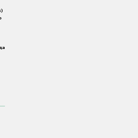
4)
о
да