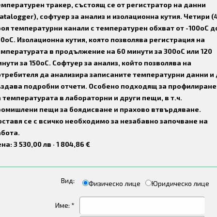
емпературен тракер, състоящ се от регистратор на данни
atalogger), софтуер за анализ и изолационна кутия. Четири (
оя температурни канали с температурен обхват от -100оС д
0оС. Изолационна кутия, която позволява регистрация на
мпературата в продължение на 60 минути за 300оС или 120
нути за 150оС. Софтуер за анализ, който позволява на
отребителя да анализира записаните температурни данни и 
ъздава подробни отчети. Особено подходящ за профилиране
 температурата в лабораторни и други пещи, в т.ч.
ромишлени пещи за боядисване и прахово втвърдяване.
ставя се с всичко необходимо за незабавно започване на
абота.
на: 3 530,00 лв · 1 804,86 €
Вид:
Физическо лице
Юридическо лице
Име: *