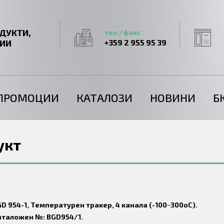
ДУКТИ,
тел./факс
ГИИ
+359 2 955 95 39
ПРОМОЦИИ
КАТАЛОЗИ
НОВИНИ
Б
укт
D 954-1, Температурен тракер, 4 канала (-100~300oC).
аталожен №: BGD954/1.