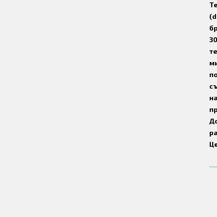
Т
(d
бр
30
те
ми
п
с
на
п
До
р
Це