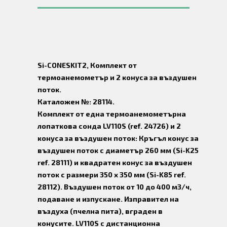
Si-CONESKIT2, Комплект от
термоанемометър и 2 конуса за въздушен
поток.
Каталожен №: 28114.
Комплект от една термоанемометърна
лопаткова сонда LV110S (ref. 24726) и 2
конуса за въздушен поток: Кръгъл конус за
въздушен поток с диаметър 260 мм (Si-K25
ref. 28111) и квадратен конус за въздушен
поток с размери 350 x 350 мм (Si-K85 ref.
28112). Въздушен поток от 10 до 400 м3/ч,
подаване и изпускане. Изправител на
въздуха (пчелна пита), вграден в
конусите. LV110S с дистанционна