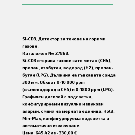
SI-CD3, Детектор за течове на горими
газове.
Каталожен №: 27868.
Si-CD3 открива газове като метан (CH4),
пропан, изобутан, водород (H2), пропан-
бутан (LPG). Дължина на гъвкавата сонда
300 мм. Обхват 0-10 000 ppm
(въглеводород и CH4) и 0-1800 ppm (LPG).
Графичен дисплей с подсветка,
конфигурируеми визуални и звукови
аларми, смяна на мерната единица, Hold,
Min-Max, конфигурируема подсветка и
автоматично изключване.
Цена: 645,42 лв · 330,00 €