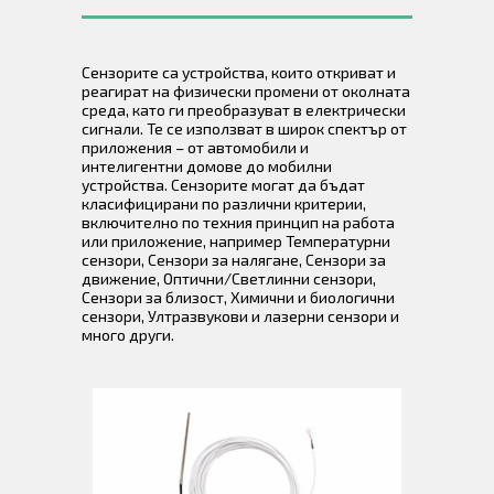
Сензорите са устройства, които откриват и
реагират на физически промени от околната
среда, като ги преобразуват в електрически
сигнали. Те се използват в широк спектър от
приложения – от автомобили и
интелигентни домове до мобилни
устройства. Сензорите могат да бъдат
класифицирани по различни критерии,
включително по техния принцип на работа
или приложение, например Температурни
сензори, Сензори за налягане, Сензори за
движение, Оптични/Светлинни сензори,
Сензори за близост, Химични и биологични
сензори, Ултразвукови и лазерни сензори и
много други.