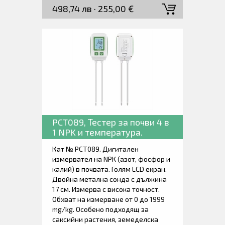
498,74 лв · 255,00 €
проводимост 0-200000 µS/cm и рН
от 3 до 9 Висока точност, бърза
реакция, стабилен изход. Ниска
консумация с вградена батерия.
Подходящ за всички видове почви.
Дълготрайно заровен сензор в
почвата, устойчив на дълготрайна
електролиза, устойчив на корозия,
напълно водоустойчив.
PCT089, Тестер за почви 4 в
1 NPK и температура.
Кат № PCT089. Дигитален
измервател на NPK (азот, фосфор и
калий) в почвата. Голям LCD екран.
Двойна метална сонда с дължина
17 см. Измерва с висока точност.
Обхват на измерване от 0 до 1999
mg/kg. Особено подходящ за
саксийни растения, земеделска