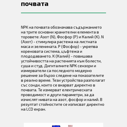
почвата
NPK на почвата обозначава съдържанието
на трите основни хранителни елемента в
торовете: Азот (N), Фосфор (P) и Калий (K). N
(Азот) - стимулира растежа на листната
маса и зеленината. P (Фосфор) - укрепва
кореновата система, цъфтежа и
плододаването. K (Калий) - повишава
устойчивостта на растенията към болести,
суша и студ. Дигиталните NPK сензори и
измерватели са последното модерно
решение за бързо следене на показателите
в реално време. Тези устройства разполагат
със сонди, които се вкарват директно в
почвата. Те измерват електрическата
проводимост и други параметри, за да
изчислят нивата на азот, фосфор и калий. В
резултат стойностите се изписват директно
на LCD екран.