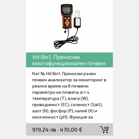
дълъг живот на батерията.
Приложението за мобилни телефон
поддържа визуализация на данни в
реално време (крива/диаграма),
интелигентно ранно
предупреждение, заявки за
исторически данни и експортиране.
Hd 8in1, Преносим
многофункционален почвен
анализатор (8 в 1).
Кат № Hd 8in1. Преносим ръчен
почвен анализатор за мониторинг в
реално време на 8 почвени
параметри на почвата, в т.ч.
температура (T), влага (W),
проводимост (ЕС), соленост (Salt),
азот (N), фосфор (P), калий (K) и
киселинност (pH). Функция за
регистриране на данни, която
919,24 лв · 470,00 €
съхранява данните в Excel формат.
LCD екран за показване на