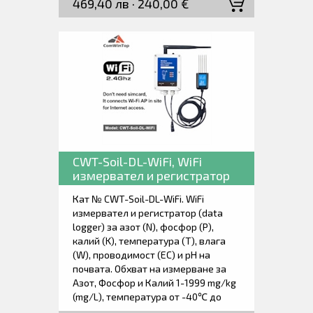
469,40 лв · 240,00 €
проводимост 0-200000 µS/cm и рН
от 3 до 9 Висока точност, бърза
реакция, стабилен изход. Ниска
консумация с вградена батерия.
Подходящ за всички видове почви.
Дълготрайно заровен сензор в
почвата, устойчив на дълготрайна
електролиза, устойчив на корозия,
напълно водоустойчив.
CWT-Soil-DL-WiFi, WiFi
измервател и регистратор
на азот, фосфор, калий,
Кат № CWT-Soil-DL-WiFi. WiFi
температура, влага,
измервател и регистратор (data
предвидимост и рН на
logger) за азот (N), фосфор (P),
почвата.
калий (K), температура (T), влага
(W), проводимост (EC) и рН на
почвата. Обхват на измерване за
Азот, Фосфор и Калий 1-1999 mg/kg
(mg/L), температура от -40℃ до
80℃, влага от 0 of 100%,