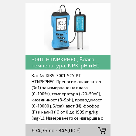
резултатите от измерването, както
и с акумулаторна батерия. Доставя
се в куфарче заедно с пробивната
сонда, захранващ адаптер и
ръководство за работа.
3001-HTNPKPHEC, Влага,
температура, NPK, pH и EC
на почвата.
Кат № JXBS-3001-SCY-PT-
HTNPKPHEC. Преносим анализатор
(7в1) за измерване на влага
(0~100%), температура (-20~50oC),
киселинност (3~9pH), проводимост
(0~10000 μS/cm), азот (N), фосфор
(P) и калий (K) от 0 до 1999 mg/kg
(mg/L). Измерването се извършва с
външна пробивна сонда. Време за
674,76 лв · 345,00 €
реакция под 1 секунда. Висока