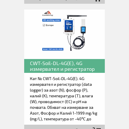
на дълготрайна електролиза,
устойчив на корозия, напълно
водоустойчив. Вътрешна памет за
1900 измервания с възможност за
прехвърляна на компютър чрез SD
карта. Доставя се с всичко
необходимо за незабавно
започване на работа.
CWT-Soil-DL-4G(E), 4G
измервател и регистратор
на азот, фосфор, калий,
Кат № CWT-Soil-DL-4G(E). 4G
температура, влага,
измервател и регистратор (data
предвидимост и рН на
logger) за азот (N), фосфор (P),
почвата.
калий (K), температура (T), влага
(W), проводимост (EC) и рН на
почвата. Обхват на измерване за
Азот, Фосфор и Калий 1-1999 mg/kg
(mg/L), температура от -40℃ до
80℃, влага от 0 of 100%,