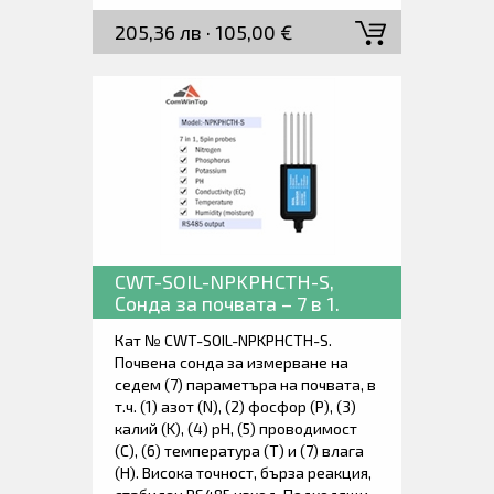
земя, оранжерии, декоративни
205,36 лв · 105,00 €
градини, тревни площи,
зеленчукова градина, овощни
градини и др.
CWT-SOIL-NPKPHCTH-S,
Сонда за почвата – 7 в 1.
Кат № CWT-SOIL-NPKPHCTH-S.
Почвена сонда за измерване на
седем (7) параметъра на почвата, в
т.ч. (1) азот (N), (2) фосфор (P), (3)
калий (K), (4) рН, (5) проводимост
(С), (6) температура (Т) и (7) влага
(Н). Висока точност, бърза реакция,