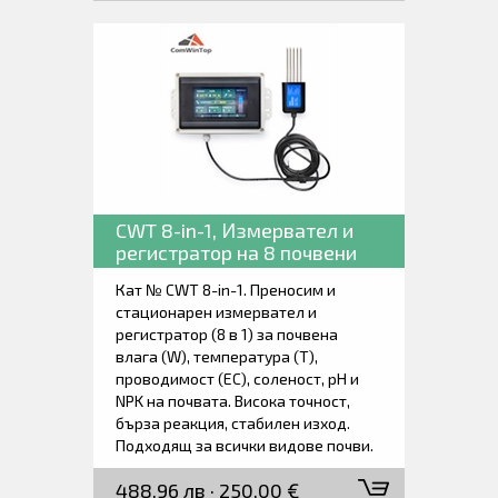
точност, дълъг експлоатационен
живот, ниско забавяне, стабилност
и автоматична температурна
компенсация. Голям екранен
дисплей. Ниска консумация на
енергия. Доставя се заедно с
измервателната пробивна сонда,
зарядно устройство и ръководство
за работа.
CWT 8-in-1, Измервател и
регистратор на 8 почвени
параметри.
Кат № CWT 8-in-1. Преносим и
стационарен измервател и
регистратор (8 в 1) за почвена
влага (W), температура (T),
проводимост (EC), соленост, рН и
NPK на почвата. Висока точност,
бърза реакция, стабилен изход.
Подходящ за всички видове почви.
Възможност за дълготрайно
488,96 лв · 250,00 €
заровен сензор в почвата, устойчив