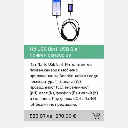
Hd USB 8in1, USB 8 в 1
почвен сензор за
Температура, влага, EC, pH,
Кат № Hd USB 8in1. Интелигентен
NPK, pH, EC, влага и
почвен сензор и мобилно
соленост.
приложение за Android, който следи
Температура (T), влага (W),
проводимост (EC), киселинност
(pH), азот (N), фосфор (P) и калий (K)
и соленост. Поддържа 4G/LoRa/NB-
IoT безжично предаване,
водоустойчив и прахоустойчив IP68,
528,07 лв · 270,00 €
дългосрочна стабилна работа на
полето, дизайн с ултраниска
консумация на енергия, ултра