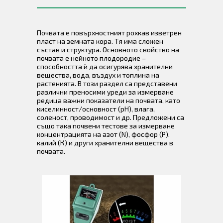
Почвата е повърхностният рохкав изветрен
пласт на земната кора. Тя има сложен
състав и структура. Основното свойство на
почвата е нейното плодородие –
способността ѝ да осигурява хранителни
вещества, вода, въздух и топлина на
растенията. В този раздел са представени
различни преносими уреди за измерване
редица важни показатели на почвата, като
киселинност/основност (рН), влага,
соленост, проводимост и др. Предложени са
също така почвени тестове за измерване
концентрацията на азот (N), фосфор (Р),
калий (К) и други хранителни вещества в
почвата.