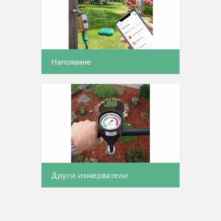
Напояване
Други измерватели