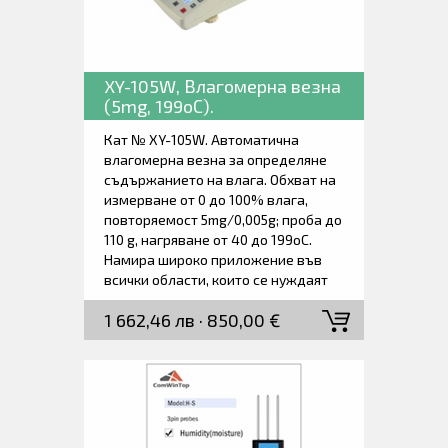
XY-105W, Влагомерна везна
(5mg, 199оС).
Кат № XY-105W. Автоматична
влагомерна везна за определяне
съдържанието на влага. Обхват на
измерване от 0 до 100% влага,
повторяемост 5mg/0,005g; проба до
110 g, нагряване от 40 до 199оС.
Намира широко приложение във
всички области, които се нуждаят
от бързо измерване на влагата на
1 662,46 лв · 850,00 €
медикаменти, зърно, тютюн,
химикали, чай, храни, текстил,
строителни материали и др.
Възможност за съхраняване на 15
програми на тестване. Доставя се
заедно с комплект измервателни
тарелки, държател на тарелки,