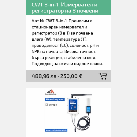
CWT 8-in-1, Измервател и
регистратор на 8 почвени
параметри.
Кат № CWT 8-in-1. Преносим и
стационарен измервател и
регистратор (8 в 1) за почвена
влага (W), температура (T),
проводимост (EC), соленост, рН и
NPK на почвата. Висока точност,
бърза реакция, стабилен изход.
Подходящ за всички видове почви.
Възможност за дълготрайно
488,96 лв · 250,00 €
заровен сензор в почвата, устойчив
на дълготрайна електролиза,
устойчив на корозия, напълно
водоустойчив. Вътрешна памет за
1900 измервания с възможност за
прехвърляна на компютър чрез SD
карта. Доставя се с всичко
необходимо за незабавно
започване на работа.