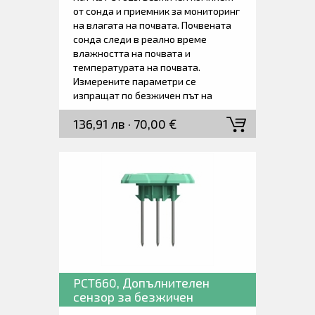
от сонда и приемник за мониторинг
на влагата на почвата. Почвената
сонда следи в реално време
влажността на почвата и
температурата на почвата.
Измерените параметри се
изпращат по безжичен път на
приемна станция с дисплей. Един
136,91 лв · 70,00 €
приемник може да сес свърже с
общо 3 сонди. Сондите могат да
бъдат поставени на открито, а
приемната станция само на
закрито. Максималният обхват на
предаване между сондите и
приемника е около 60 метра.
Доставя се в комплект от една
сонда, един приемник, батерии и
ръководство за работа.
PCT660, Допълнителен
сензор за безжичен
монитор за почвена