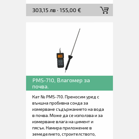
живот, ниско забавяне, стабилност
303,15 лв · 155,00 €
и автоматична температурна
компенсация. Голям екранен
дисплей. Ниска консумация на
енергия. Доставя се заедно с
измервателната пробивна сонда,
зарядно устройство и ръководство
за работа.
PMS-710, Влагомер за
почва.
Кат № PMS-710. Преносим уред с
външна пробивна сонда за
измерване съдържанието на вода
в почва. Може да се използва и за
измерване влага на цимент и
пясък. Намира приложение в
земеделието, строителството,