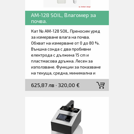
AM-128 SOIL, Влагомер за
почва.
Кат № AM-128 SOIL. Преносим уред
за измерване влага на почва.
Обхват на измерване от 0 до 80 %.
Външна сонда с два пробивни
електрода с дължина 15 cm и
пластмасова дръжка. Лесен за
използване. Функции за показване
на текуща, средна, минимална и
максимална стойности. Доставя се
625,87 лв · 320,00 €
в транспортно куфарче, заедно с
батерия и ръководство за работа.