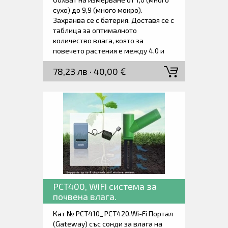
сухо) до 9,9 (много мокро).
Захранва се с батерия. Доставя се с
таблица за оптималното
количество влага, която за
повечето растения е между 4,0 и
7,0.
78,23 лв · 40,00 €
PCT400, WiFi система за
почвена влага.
Кат № PCT410_ PCT420.Wi-Fi Портал
(Gateway) със сонди за влага на