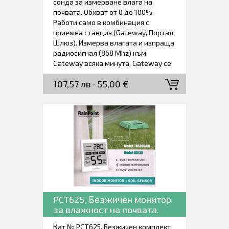
сонда за измерване влага на
почвата. Обхват от 0 до 100%.
Работи само в комбинация с
приемна станция (Gateway, Портал,
Шлюз). Измерва влагата и изпраща
радиосигнал (868 Mhz) към
Gateway всяка минута. Gateway се
грижи да предостави данните във
107,57 лв · 55,00 €
вашата WiFi мрежа. Един Gateway
може да наблюдава едновременно
до 8 сонди за почвена влага.
PCT625, Безжичен монитор
за влажност на почвата.
Кат № PCT625. Безжичен комплект