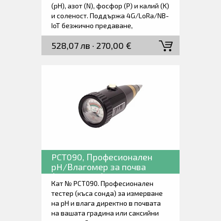
(pH), азот (N), фосфор (P) и калий (K)
и соленост. Поддържа 4G/LoRa/NB-
IoT безжично предаване,
водоустойчив и прахоустойчив IP68,
528,07 лв · 270,00 €
дългосрочна стабилна работа на
полето, дизайн с ултраниска
консумация на енергия, ултра
дълъг живот на батерията.
Приложението за мобилни телефон
поддържа визуализация на данни в
реално време (крива/диаграма),
интелигентно ранно
предупреждение, заявки за
исторически данни и експортиране.
PCT090, Професионален
pH/Влагомер за почва
(къса сонда).
Кат № PCT090. Професионален
тестер (къса сонда) за измерване
на pH и влага директно в почвата
на вашата градина или саксийни