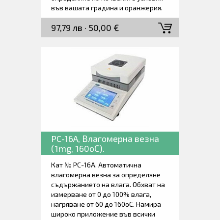
във вашата градина и оранжерия.
Доставя се заедно с батерия и
97,79 лв · 50,00 €
ръководство за работа.
PC-16A, Влагомерна везна
(1mg, 160оС).
Кат № PC-16A. Автоматична
влагомерна везна за определяне
съдържанието на влага. Обхват на
измерване от 0 до 100% влага,
нагряване от 60 до 160оС. Намира
широко приложение във всички