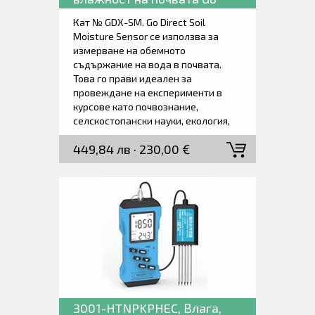
Direct®.
Кат № GDX-SM. Go Direct Soil
Moisture Sensor се използва за
измерване на обемното
съдържание на вода в почвата.
Това го прави идеален за
провеждане на експерименти в
курсове като почвознание,
селскостопански науки, екология,
градинарство, ботаника и биология.
449,84 лв · 230,00 €
Тази сонда се свързва чрез
безжична технология Bluetooth®
или чрез USB към вашето
устройство.
3001-HTNPKPHEC, Влага,