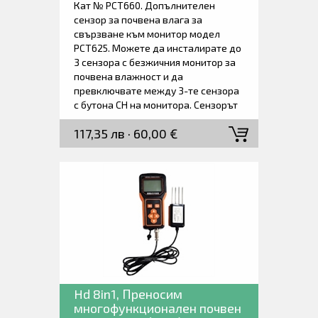
Кат № PCT660. Допълнителен
влажност.
сензор за почвена влага за
свързване към монитор модел
PCT625. Можете да инсталирате до
3 сензора с безжичния монитор за
почвена влажност и да
превключвате между 3-те сензора
с бутона CH на монитора. Сензорът
измерва процента на почвена
117,35 лв · 60,00 €
влажност и температурата на
почвата. Можете да използвате
сензора както на закрито, така и на
открито. Сензорът използва 3
батерии AAA. Те издържат
приблизително 1 година. За повече
информация вижте описанието на
продукта безжичен монитор за
почвена влажност със сензор.
Hd 8in1, Преносим
многофункционален почвен