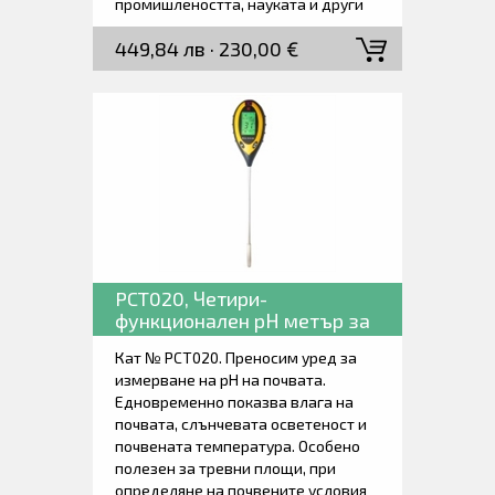
промишлеността, науката и други
релевантни отрасли.
449,84 лв · 230,00 €
PCT020, Четири-
функционален рН метър за
почва.
Кат № PCT020. Преносим уред за
измерване на рН на почвата.
Едновременно показва влага на
почвата, слънчевата осветеност и
почвената температура. Особено
полезен за тревни площи, при
определяне на почвените условия