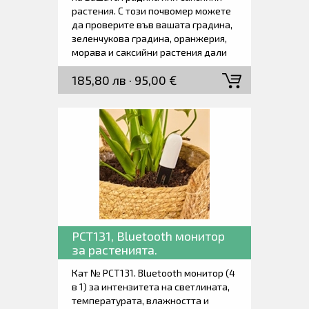
растения. С този почвомер можете
да проверите във вашата градина,
зеленчукова градина, оранжерия,
морава и саксийни растения дали
почвата е подходяща за дадено
185,80 лв · 95,00 €
растение. Използвайте този рН
влагомер на почвата, за да
измервате условията за
отглеждане на всички видове
растения на закрито и на открито.
PCT131, Bluetooth монитор
за растенията.
Кат № PCT131. Bluetooth монитор (4
в 1) за интензитета на светлината,
температурата, влажността и