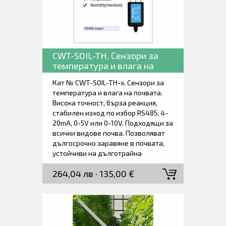
CWT-SOIL-TH, Сензори за
температура и влага на
почвата.
Кат № CWT-SOIL-TH-x. Сензори за
температура и влага на почвата.
Висока точност, бърза реакция,
стабилен изход по избор RS485, 4-
20mA, 0-5V или 0-10V. Подходящи за
всички видове почва. Позволяват
дългосрочно заравяне в почвата,
устойчиви на дълготрайна
електролиза, устойчивост на
264,04 лв · 135,00 €
корозия, напълно водоустойчив.