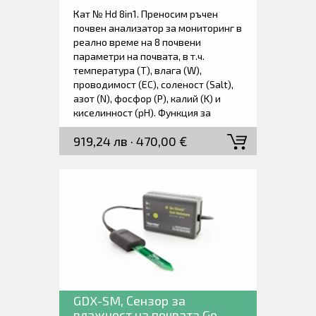
анализатор (8 в 1).
Кат № Hd 8in1. Преносим ръчен
почвен анализатор за мониторинг в
реално време на 8 почвени
параметри на почвата, в т.ч.
температура (T), влага (W),
проводимост (ЕС), соленост (Salt),
азот (N), фосфор (P), калий (K) и
киселинност (pH). Функция за
регистриране на данни, която
919,24 лв · 470,00 €
съхранява данните в Excel формат.
LCD екран за показване на
резултатите от измерването, както
и с акумулаторна батерия. Доставя
се в куфарче заедно с пробивната
сонда, захранващ адаптер и
ръководство за работа.
GDX-SM, Сензор за
влажност на почвата Go