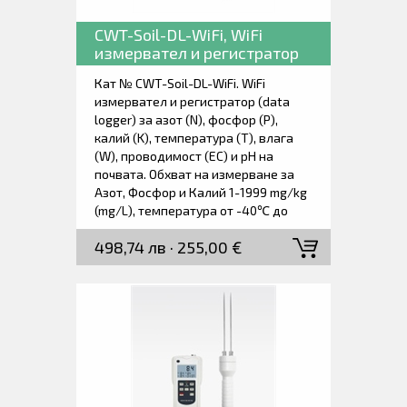
CWT-Soil-DL-WiFi, WiFi
измервател и регистратор
на азот, фосфор, калий,
Кат № CWT-Soil-DL-WiFi. WiFi
температура, влага,
измервател и регистратор (data
предвидимост и рН на
logger) за азот (N), фосфор (P),
почвата.
калий (K), температура (T), влага
(W), проводимост (EC) и рН на
почвата. Обхват на измерване за
Азот, Фосфор и Калий 1-1999 mg/kg
(mg/L), температура от -40℃ до
80℃, влага от 0 of 100%,
498,74 лв · 255,00 €
проводимост 0-200000 µS/cm и рН
от 3 до 9 Висока точност, бърза
реакция, стабилен изход. Ниска
консумация с вградена батерия.
Подходящ за всички видове почви.
Дълготрайно заровен сензор в
почвата, устойчив на дълготрайна
електролиза, устойчив на корозия,
напълно водоустойчив.