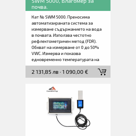
SWM 5000, Влагомер за
почва.
Кат № SWM 5000. Преносима
автоматизираната система за
измерване съдържанието на вода
в почвата. Използва честотно
рефлектометричен метод (FDR).
Обхват на измерване от 0 до 50%
VWC. Измерва и показва
едновременно температурата на
почвата (0°C ~ +60°C). Здрава
2 131,85 лв · 1 090,00 €
измервателна сонда от
неръждаема стомана с размери
дължина 1000 мм и Ø 20 мм.
Минимална дълбочина на
измерване 10 cm. Възможност за
управление на измерването с
безплатно приложение от смарт-
телефон. Доставя се заедно със
сондата и ръководство за работа.