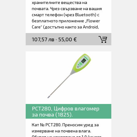
хранителните вещества на
почвата. Чрез свързване на вашия
смарт телефон (чрез Bluetooth) с
безплатното приложение „Flower
Care“ (достъпно както за Android,
така и за iOS) към 4 в 1 Bluetooth
107,57 лв · 55,00 €
Plant Care Monitor този сензор ще
следи постоянно степента на
торене, влага, температура. и
слънчева светлина в реално време.
База данни за растенията с над 5
000 растения, налична функция за
съвети и седмична/месечна
статистика.
PCT280, Цифров влагомер
за почва (1825).
Кат № PCT280. Преносим уред за
измерване на почвена влага.
Обхват на измерване от 1,0 (много