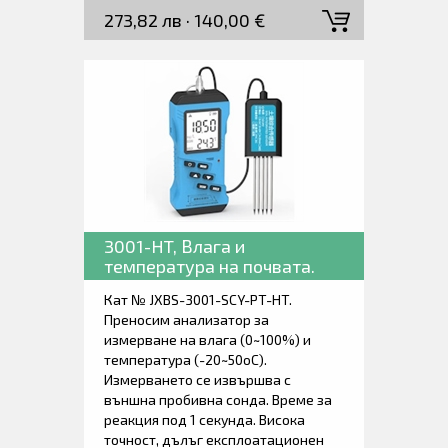
273,82 лв · 140,00 €
автоматична температурна
компенсация. Голям екранен
дисплей. Ниска консумация на
енергия. Доставя се заедно с
измервателната пробивна сонда,
зарядно устройство и ръководство
за работа.
3001-HT, Влага и
температура на почвата.
Кат № JXBS-3001-SCY-PT-HT.
Преносим анализатор за
измерване на влага (0~100%) и
температура (-20~50oC).
Измерването се извършва с
външна пробивна сонда. Време за
реакция под 1 секунда. Висока
точност, дълъг експлоатационен