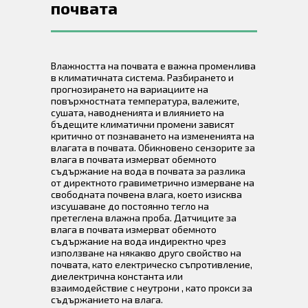
почвата
Влажността на почвата е важна променлива
в климатичната система. Разбирането и
прогнозирането на вариациите на
повърхностната температура, валежите,
сушата, наводненията и влиянието на
бъдещите климатични промени зависят
критично от познаването на измененията на
влагата в почвата. Обикновено сензорите за
влага в почвата измерват обемното
съдържание на вода в почвата за разлика
от директното гравиметрично измерване на
свободната почвена влага, което изисква
изсушаване до постоянно тегло на
претеглена влажна проба. Датчиците за
влага в почвата измерват обемното
съдържание на вода индиректно чрез
използване на някакво друго свойство на
почвата, като електрическо съпротивление,
диелектрична константа или
взаимодействие с неутрони , като прокси за
съдържанието на влага.