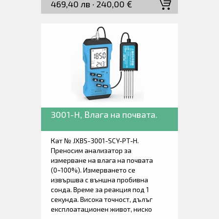
469,40 лв · 240,00 €
стопанство, строителството и други
индустрии. Обхват на измерване от
0 до 60 %. Доставя се в мека
транспортна чанта, заедно с
ръководство за работа.
3001-H, Влага на почвата.
Кат № JXBS-3001-SCY-PT-H.
Преносим анализатор за
измерване на влага на почвата
(0~100%). Измерването се
извършва с външна пробивна
сонда. Време за реакция под 1
секунда. Висока точност, дълъг
експлоатационен живот, ниско
забавяне, стабилност и