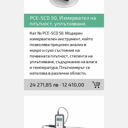
PCE-SCD 50, Измервател на
плътност, уплътняване,
влага и температура на
Кат № PCE-SCD 50. Модерен
почвата.
измервателен инструмент, който
позволява прецизен анализ в
мокро и сухо състояние на
почвената плътност, степента на
уплътняване, съдържание на влага
и температура. Плътномерът се
използва в различни области,
включително пътно строителство,
24 271,85 лв · 12 410,00
изграждане на основи, изграждане
на депа, екологично и
€
хидротехническо инженерство. Той
помага на инженерите и
ръководителите на обекти да
анализират свойствата и
качеството на почвата, за да
гарантират, че почвите са