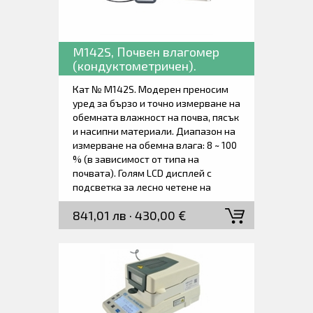
подходящи за предвидените
строителни проекти. Вграден GPS
за точни данни за
местоположението за всяко
M142S, Почвен влагомер
измерване. Голям 5-инчов сензорен
(кондуктометричен).
екран. Бързо време за измерване
от само 5 секунди. Вътрешна памет
Кат № M142S. Модерен преносим
за данни с капацитет до 4200.
уред за бързо и точно измерване на
Софтуер за анализа на събраните
обемната влажност на почва, пясък
данни. Доставя се с всичко
и насипни материали. Диапазон на
необходимо за незабавно
измерване на обемна влага: 8 ~ 100
започване на работа.
% (в зависимост от типа на
почвата). Голям LCD дисплей с
подсветка за лесно четене на
показанията. Проникваща сонда с
841,01 лв · 430,00 €
дължина 165 mm. Захранване: 3
батерии 1,5 V AAA. Доставя се
заедно с пробивната сонда,
батерии и ръководство за работа.