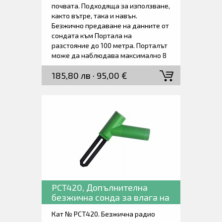
почвата. Подходяща за използване,
както вътре, така и навън.
Безжично предаване на данните от
сондата към Портала на
разстояние до 100 метра. Порталът
може да наблюдава максимално 8
безжични почвени сонди
185,80 лв · 95,00 €
едновременно. Ще бъде изпратен
имейл, ако действителната
стойност спадне под стойността на
предупреждението. Доставя се в
комплект с 1 бр. Gateway, 1бр.
безжична сонда за почвена влага,
USB захранващ адаптер и
ръководство за работа.
Допълнителни сонди се поръчват
отделно.
PCT420, Допълнителна
безжична сонда за влага на
почвата.
Кат № PCT420. Безжична радио