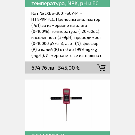
температура, NPK, pH и EC
на почвата.
Кат № JXBS-3001-SCY-PT-
HTNPKPHEC. Преносим анализатор
(7в1) за измерване на влага
(0~100%), температура (-20~50oC),
киселинност (3~9pH), проводимост
(0~10000 μS/cm), азот (N), фосфор
(P) и калий (K) от 0 до 1999 mg/kg
(mg/L). Измерването се извършва с
външна пробивна сонда. Време за
674,76 лв · 345,00 €
реакция под 1 секунда. Висока
точност, дълъг експлоатационен
живот, ниско забавяне, стабилност
и автоматична температурна
компенсация. Голям екранен
дисплей. Ниска консумация на
енергия. Доставя се заедно с
измервателната пробивна сонда,
зарядно устройство и ръководство
за работа.