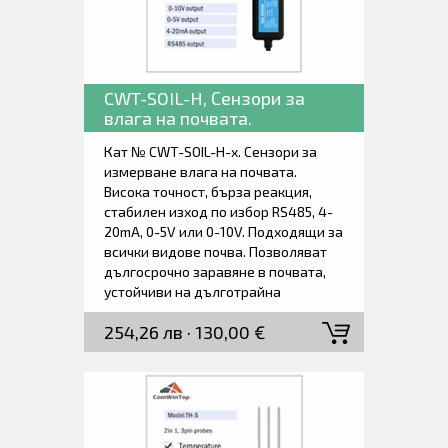
захранващ кабел, референтна
калибрираща тежест и
ръководство за работа.
CWT-SOIL-H, Сензори за
влага на почвата.
Кат № CWT-SOIL-H-x. Сензори за
измерване влага на почвата.
Висока точност, бърза реакция,
стабилен изход по избор RS485, 4-
20mA, 0-5V или 0-10V. Подходящи за
всички видове почва. Позволяват
дългосрочно заравяне в почвата,
устойчиви на дълготрайна
електролиза, устойчивост на
254,26 лв · 130,00 €
корозия, напълно водоустойчив.