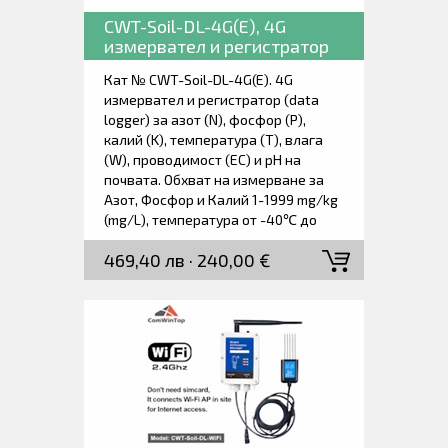
CWT-Soil-DL-4G(E), 4G
измервател и регистратор
на азот, фосфор, калий,
Кат № CWT-Soil-DL-4G(E). 4G
температура, влага,
измервател и регистратор (data
предвидимост и рН на
logger) за азот (N), фосфор (P),
почвата.
калий (K), температура (T), влага
(W), проводимост (EC) и рН на
почвата. Обхват на измерване за
Азот, Фосфор и Калий 1-1999 mg/kg
(mg/L), температура от -40℃ до
80℃, влага от 0 of 100%,
469,40 лв · 240,00 €
проводимост 0-200000 µS/cm и рН
от 3 до 9 Висока точност, бърза
реакция, стабилен изход. Ниска
консумация с вградена батерия.
Подходящ за всички видове почви.
Дълготрайно заровен сензор в
почвата, устойчив на дълготрайна
електролиза, устойчив на корозия,
напълно водоустойчив.