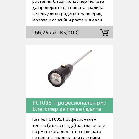
растения. С този почвомер можете
да проверите във вашата градина,
зеленчукова градина, оранжерия,
морава и саксийни растения дали
почвата е подходяща за дадено
166,25 лв · 85,00 €
растение. Използвайте този рН
влагомер на почвата, за да
измервате условията за
отглеждане на всички видове
растения на закрито и на открито.
PCT095, Професионален pH/
Влагомер за почва (дълга
сонда).
Кат № PCT095. Професионален
тестер (дълга сонда) за измерване
на pH и влага директно в почвата
на вашата градина или саксийни