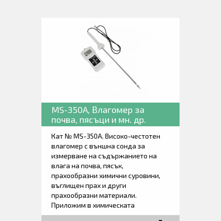
MS-350A, Влагомер за
почва, пясъци и мн. др.
Кат № MS-350A. Високо-честотен
влагомер с външна сонда за
измерване на съдържанието на
влага на почва, пясък,
прахообразни химични суровини,
въглищен прах и други
прахообразни материали.
Приложим в химическата
промишленост, селското