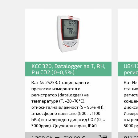
KCC 320, Datalogger за Т, RH,
U841
P и СО2 (0~0,5%).
регис
5000
Кат № 25253. Стационарен и
Кат № 
преносим измервател и
стацио
регистратор (datalogger) на
регист
температура (T, -20~70°C),
концен
относителна влажност (5 ~ 95% RH),
диокси
атмосферно налягане (800 … 1100
Измерв
hPa) и въглероден диоксид СО2 (0 …
вътреш
5000ppm). Двуредов екран, IP40
5000 p
защита, магнитен държател и
зададе
система за заключване. Bluetooth
съобща