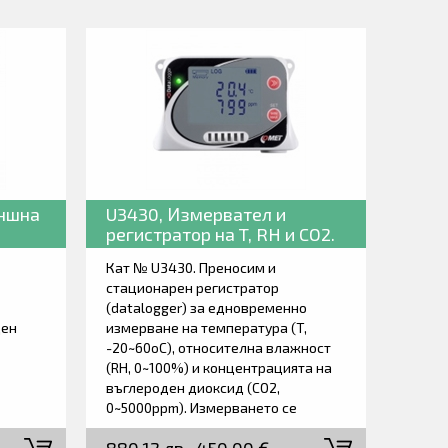
ъншна
U3430, Измервател и
регистратор на T, RH и CO2.
Кат № U3430. Преносим и
стационарен регистратор
(datalogger) за едновременно
ден
измерване на температура (T,
-20~60oC), относителна влажност
(RH, 0~100%) и концентрацията на
въглероден диоксид (CO2,
0~5000ppm). Измерването се
извършва с интегрирани в корпуса
сензори. В случай на превишени