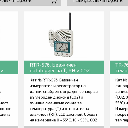
7 лв · 415,00 €
1 584,22 лв · 810,00 €
чно чрез вграден бипър.
налягане с вграден сензор. В
ните концентрации са
на превишени зададени гра
ат в енергонезависима
алармите се индицират све
онна памет. Данните могат
(LED) или акустично чрез вг
ат прехвърлени на
бипър. Измерените концент
ър чрез USB-C интерфейсен
са записват в енергонезави
 Доставя се със софтуер,
електронна памет. Данните 
ки сертификат за
да бъдат прехвърлени на
иране, декларация за
компютър чрез USB-C интер
тствие и ръководство за
кабел. Доставя се със софтуе
.
външна сонда по избор (без 
RTR-576, Безжичен
TR-76
кабел 1m, кабел 2m и кабел 4
 и
datalogger за Т, RH и CO2.
темп
заводски сертификат за
Кат № RTR-576. Безжичен
калибриране, декларация за
Кат № 
измервател и регистратор на
съответствие и ръководство
еднов
о
данни, снабден с вграден сензор за
работа. Външната сонда за С
запис
,
въглероден диоксид (CO2) и
избира и посочва в поръчкат
(СО2, 
ност
външна сменяема сонда за
55°C) 
лягане
температура (Т) и относителна
Измер
ацията
влажност (RH). LCD дисплей. Обхват
посред
на измерване 0 ~ 55°C, 10 ~ 95%, СО2
темпе
0 ~ 9999 ppm. Безжичен обхват на
посре