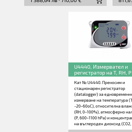
1 388,64 лв · 710,00 €
811,6
комуникация за мобилни
акусти
приложения (Android и iOC).
Измере
Вътрешна памет с капацитет
записв
2000000 измервания. Идеален за
електр
едновременен контрол и
да бъд
проследяване на няколко
компют
параметри. Доставя се със
кабел.
софтуер, батерия и ръководство за
заводс
работа.
калибр
съотве
работа
U4440, Измервател и
регистратор на T, RH, P
CO2.
Кат № U4440. Преносим и
стационарен регистратор
(datalogger) за едновременн
измерване на температура (T
-20~60oC), относителна влаж
(RH, 0~100%), атмосферно на
(P, 600~1100 hPa) и концентр
на въглероден диоксид (CO2,
0~5000ppm). Измерването се