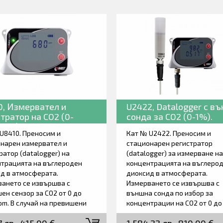
0, Измервател и
U2422, Datalogger с в
тратор на CO2 (0-
сонда за CO2 (0-1%).
ppm).
U8410. Преносим и
Кат № U2422. Преносим и
нарен измервател и
стационарен регистратор
ратор (datalogger) на
(datalogger) за измерване на
трацията на въглероден
концентрацията на въглеро
д в атмосферата.
диоксид в атмосферата.
ането се извършва с
Измерването се извършва с
ен сензор за CO2 от 0 до
външна сонда по избор за
pm. В случай на превишени
концентрации на CO2 от 0 до
ни граници алармите се
10000ppm. Едновременно
ват светлинно (LED) или
измерване на атмосферното