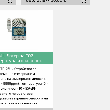
880,12 лв · 450,00 €
 случай
зададени граници алармите се
ници
индицират светлинно (LED) или
тлинно
акустично чрез вграден бипър.
раден
Измерените концентрации са
рации
записват в енергонезависима
сима
електронна памет. Данните могат
могат
да бъдат прехвърлени на
компютър чрез USB-C интерфейсен
фейсен
кабел. Доставя се със софтуер,
р,
заводски сертификат за
кабел,
калибриране, декларация за
Ui, Логер за CO2,
m),
съответствие и ръководство за
ература и влажност.
работа.
TR-76Ui. Устройство за
 за
ременно измерване и
О2 се
ване на въглероден диоксид
а.
0 ~ 9999ppm), температура (0 ~
и влажност (10 ~ 95%RH).
ването на CO2 става
ством вътрешен сензор, а на
ратурата и влажността
дством външен сензор.