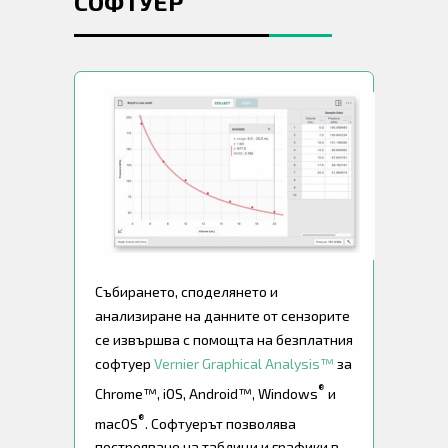
СОФТУЕР
Събирането, споделянето и
анализиране на данните от сензорите
се извършва с помощта на безплатния
софтуер
Vernier Graphical Analysis™
за
®
Chrome™, iOS, Android™, Windows
и
®
macOS
. Софтуерът позволява
построяване на таблици и графики в