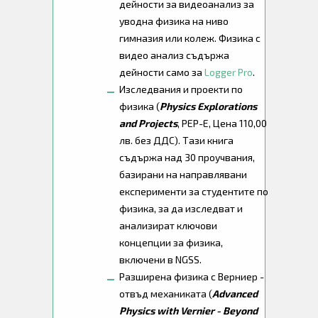
дейности за видеоанализ за
уводна физика на ниво
гимназия или колеж. Физика с
видео анализ съдържа
дейности само за
Logger Pro
.
Изследвания и проекти по
физика (
Physics Explorations
and Projects
, PEP-E, Цена 110,00
лв. без ДДС). Тази книга
съдържа над 30 проучвания,
базирани на направлявани
експерименти за студентите по
физика, за да изследват и
анализират ключови
концепции за физика,
включени в NGSS.
Разширена физика с Верниер -
отвъд механиката (
Advanced
Physics with Vernier - Beyond