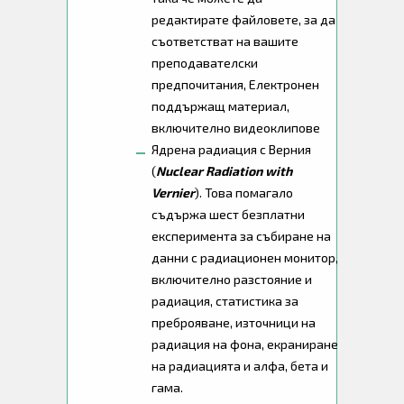
редактирате файловете, за да
съответстват на вашите
преподавателски
предпочитания, Електронен
поддържащ материал,
включително видеоклипове
Ядрена радиация с Верния
(
Nuclear Radiation with
Vernier
). Това помагало
съдържа шест безплатни
експеримента за събиране на
данни с радиационен монитор,
включително разстояние и
радиация, статистика за
преброяване, източници на
радиация на фона, екраниране
на радиацията и алфа, бета и
гама.