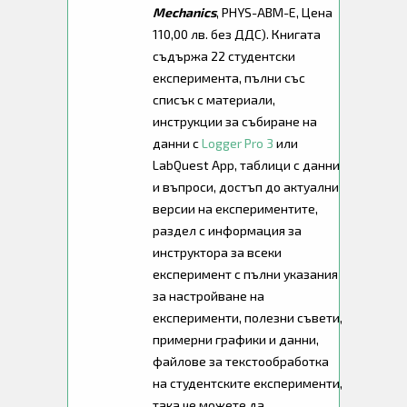
Mechanics
, PHYS-ABM-E, Цена
110,00 лв. без ДДС). Книгата
съдържа 22 студентски
експеримента, пълни със
списък с материали,
инструкции за събиране на
данни с
Logger Pro 3
или
LabQuest App, таблици с данни
и въпроси, достъп до актуални
версии на експериментите,
раздел с информация за
инструктора за всеки
експеримент с пълни указания
за настройване на
експерименти, полезни съвети,
примерни графики и данни,
файлове за текстообработка
на студентските експерименти,
така че можете да