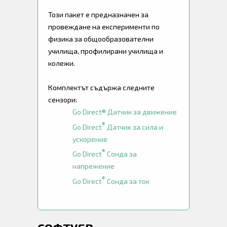
Този пакет е предназначен за
провеждане на експерименти по
физика за общообразователни
училища, профилирани училища и
колежи.
Комплектът съдържа следните
сензори:
Go Direct® Датчик за движение
®
Go Direct
Датчик за сила и
ускорение
®
Go Direct
Сонда за
напрежение
®
Go Direct
Сонда за ток